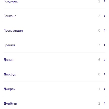
Гондурас
2
Гонконг
2
Гренландия
0
Греция
7
Дания
6
Дарфур
0
Джерси
1
Джибути
2