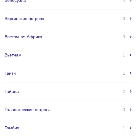
Венесуэла
4
Виргинские острова
0
Восточная Африка
0
Вьетнам
1
Гаити
1
Гайана
2
Галапагосские острова
0
Гамбия
1