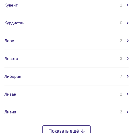
Кувейт
1
Курдистан
0
Лаос
2
Лесото
3
Либерия
7
Ливан
2
Ливия
3
Показать ещё