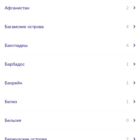
Афганистан
2
Багамские острова
4
Бангладеш
4
Барбадос
1
Бахрейн
1
Белиз
1
Бельгия
0
Бермудские острова
2