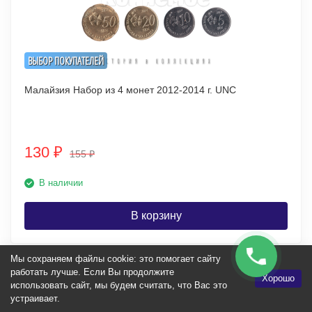
ВЫБОР ПОКУПАТЕЛЕЙ
Малайзия Набор из 4 монет 2012-2014 г. UNC
130
₽
155
₽
В наличии
В корзину
Мы сохраняем файлы cookie: это помогает сайту
работать лучше. Если Вы продолжите
Хорошо
НОВИНКА
использовать сайт, мы будем считать, что Вас это
устраивает.