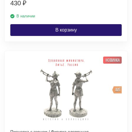
430
₽
В наличии
В корзину
НОВИНКА
ХИТ
Пионерка с горном / Фигурка оловянная