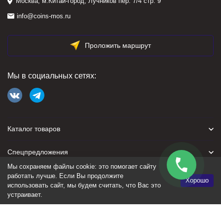
Москва, м.Китай-город, Лучников пер. 7/4 стр. 9
info@coins-mos.ru
Проложить маршрут
Мы в социальных сетях:
Каталог товаров
Спецпредложения
Мы сохраняем файлы cookie: это помогает сайту
Для покупателя
работать лучше. Если Вы продолжите
Хорошо
использовать сайт, мы будем считать, что Вас это
устраивает.
Политика персональных данных