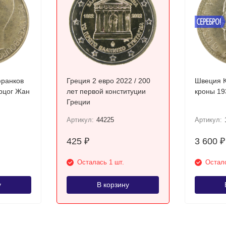
СЕРЕБРО!
франков
Греция 2 евро 2022 / 200
Швеция К
ерцог Жан
лет первой конституции
Греции
Артикул:
44225
Артикул:
425
3 600
₽
₽
Осталась 1 шт.
Остало
у
В корзину