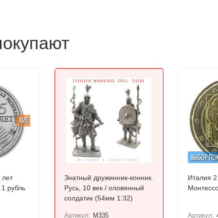
покупают
ХИТ
ВЫБОР ПО
 лет
Знатный дружинник-конник.
Италия 2
1 рубль
Русь, 10 век / оловянный
Монтесс
солдатик (54мм 1:32)
Артикул:
M335
Артикул: