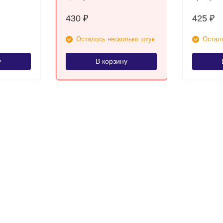
430
425
₽
₽
Осталось несколько штук
Остало
у
В корзину