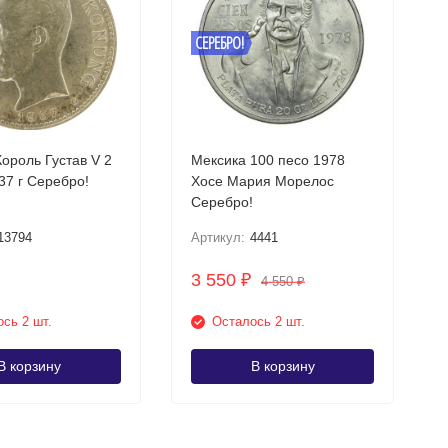
СЕРЕБРО!
ороль Густав V 2
Мексика 100 песо 1978
кроны 1937 г Серебро!
Хосе Мария Морелос
Серебро!
13794
Артикул:
4441
3 550
₽
4 550
₽
сь 2 шт.
Осталось 2 шт.
В корзину
В корзину