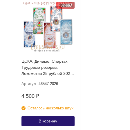
НОВИНКА
ЦСКА, Динамо, Спартак,
Трудовые резервы,
Локомотив 25 рублей 2026
UNC (Российский спорт)
Артикул:
46547-2026
Набор цветных монет в
блистере
4 500
₽
Осталось несколько штук
В корзину