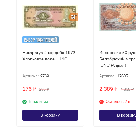
ХИТ
ВЫБОР ПОКУПАТЕЛЕЙ
Никарагуа 2 кордоба 1972
Индонезия 50 руп
Хлопковое поле UNC
Белобрюхий морс
UNC Редкая!
Артикул:
9739
Артикул:
17605
176
2 389
₽
₽
295
4 835
₽
₽
В наличии
Осталось 2 шт.
В корзину
В корзин