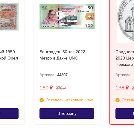
ХИТ
ий 1959
Бангладеш 50 так 2022
Приднест
кой Орел
Метро в Дакке UNC
2020 Церковь Александра
Невского
Артикул:
44807
Артикул:
160
138
₽
₽
270
₽
Осталось несколько штук
Остало
у
В корзину