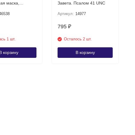
ая маска,
Завета. Псалом 41 UNC
шта UNC
46538
Артикул:
14977
795
₽
сь 1 шт.
Осталось 2 шт.
В корзину
В корзину