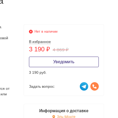
а
в.
Нет в наличии
Новой
В избранное
3 190
₽
4 869
₽
Уведомить
3 190 руб.
Задать вопрос:
тся от
 или
Информация о доставке
Эль-Монте