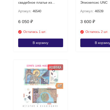
свадебное платье из
Эпискепсис UNC
Прилепа UNC
Артикул:
46540
Артикул:
46539
6 050
3 600
₽
₽
Осталась 1 шт.
Осталось 2 шт.
В корзину
В корзин
НОВИНКА
ХИТ