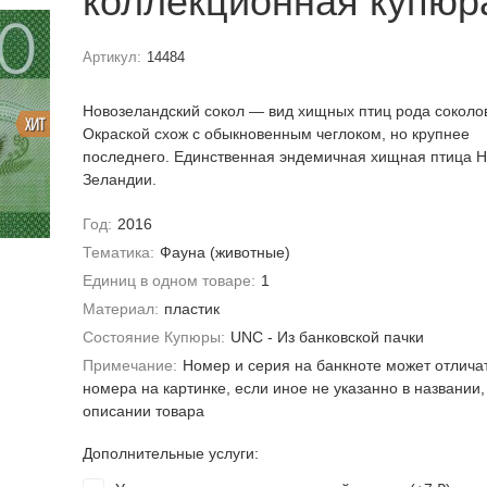
коллекционная купюр
Артикул:
14484
Новозеландский сокол — вид хищных птиц рода соколо
ХИТ
Окраской схож с обыкновенным чеглоком, но крупнее
последнего. Единственная эндемичная хищная птица 
Зеландии.
Год:
2016
Тематика:
Фауна (животные)
Единиц в одном товаре:
1
Материал:
пластик
Состояние Купюры:
UNC - Из банковской пачки
Примечание:
Номер и серия на банкноте может отлича
номера на картинке, если иное не указанно в названии,
описании товара
Дополнительные услуги: