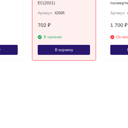
ЕС(2021)
посмертн
Требени
Артикул:
42695
Артикул:
702
1 700
₽
₽
В наличии
Остала
у
В корзину