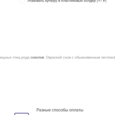
Упаковать купюру в пластиковый холдер (+
7
)
₽
 хищных птиц рода
соколов
. Окраской схож с обыкновенным чеглоко
Разные способы оплаты