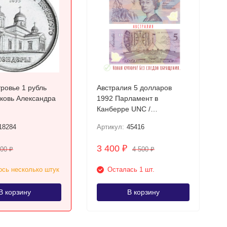
ровье 1 рубль
Австралия 5 долларов
1992 Парламент в
Канберре UNC /
пластиковая банкнота
18284
Артикул:
45416
3 400
₽
200
4 500
₽
₽
сь несколько штук
Осталась 1 шт.
В корзину
В корзину