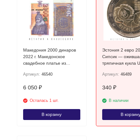
Македония 2000 динаров
Эстония 2 евро 2
2022 г. Македонское
Сипсик — оживша
свадебное платье из
тряпичная кукла 
Прилепа UNC
Артикул:
46540
Артикул:
46489
6 050
340
₽
₽
Осталась 1 шт.
В наличии
В корзину
В корзин