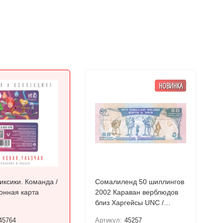
НОВИНКА
иксики. Команда /
Сомалиленд 50 шиллингов
онная карта
2002 Караван верблюдов
близ Харгейсы UNC /
коллекционная купюра
45764
Артикул:
45257