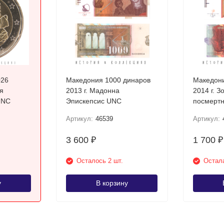
026
Македония 1000 динаров
Македони
я
2013 г. Мадонна
2014 г. З
UNC
Эпискепсис UNC
посмертн
Требени
Артикул:
46539
Артикул:
3 600
1 700
₽
₽
Осталось 2 шт.
Остала
у
В корзину