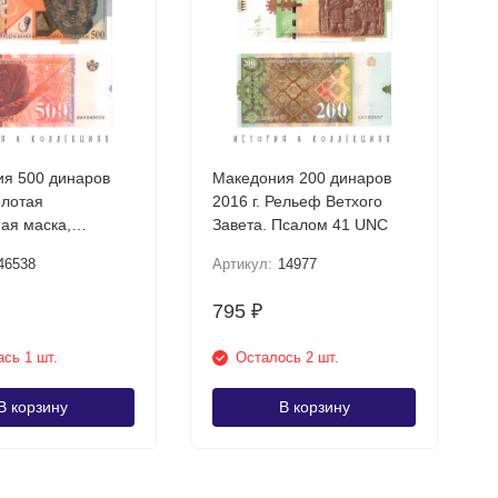
я 500 динаров
Македония 200 динаров
олотая
2016 г. Рельеф Ветхого
ая маска,
Завета. Псалом 41 UNC
шта UNC
46538
Артикул:
14977
795
₽
сь 1 шт.
Осталось 2 шт.
В корзину
В корзину