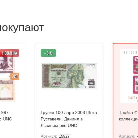
покупают
НОВИНКА
- 6 %
ХИТ
1997
Грузия 100 лари 2008 Шота
Тройка Ф
Аятолла Модаррес UNC
Руставели. Даниил в
коллекци
Львином рве UNC
Артикул:
15927
Артикул: