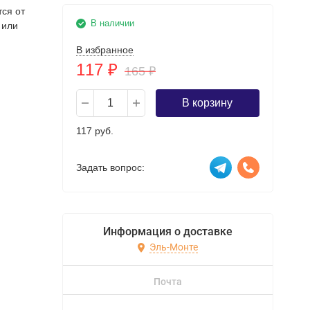
тся от
В наличии
 или
В избранное
117
₽
165
₽
В корзину
117 руб.
Задать вопрос:
Информация о доставке
Эль-Монте
Почта