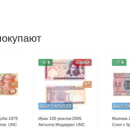
покупают
- 41 %
НОВИНКА
- 17 %
ХИТ
ХИТ
ВЫБОР ПОКУПАТЕЛЕЙ
ВЫБОР ПО
доба 1979
Иран 100 риалов 2005
Мьянма 2
стов UNC
Аятолла Модаррес UNC