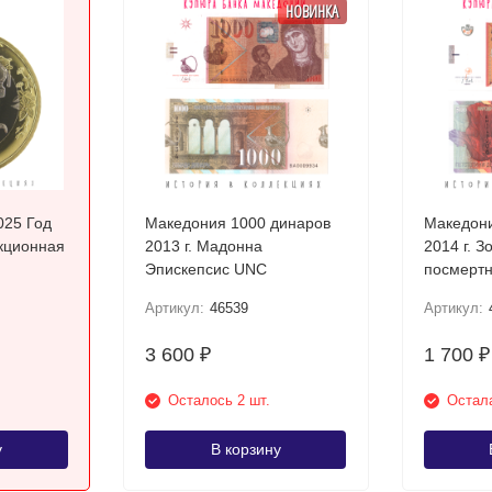
НОВИНКА
025 Год
Македония 1000 динаров
Македони
кционная
2013 г. Мадонна
2014 г. З
Эпискепсис UNC
посмертн
Требени
Артикул:
46539
Артикул:
3 600
1 700
₽
₽
Осталось 2 шт.
Остала
у
В корзину