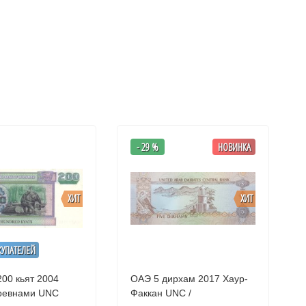
- 29 %
НОВИНКА
ХИТ
ХИТ
КУПАТЕЛЕЙ
00 кьят 2004
ОАЭ 5 дирхам 2017 Хаур-
Слон с бревнами UNC
Факкан UNC /