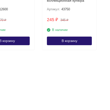
коллекционная купюра
12600
Артикул:
43750
245
₽
170
345
₽
₽
ичии
В наличии
В корзину
В корзину