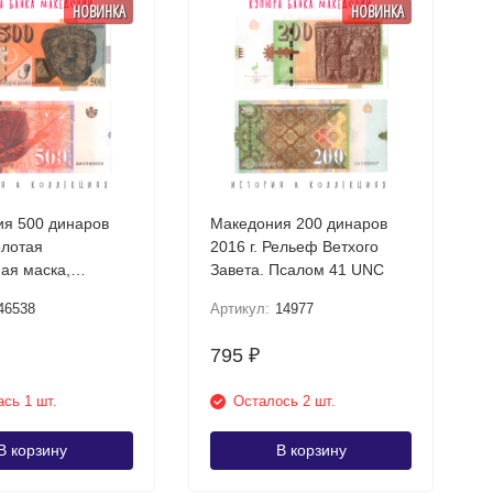
НОВИНКА
НОВИНКА
я 500 динаров
Македония 200 динаров
олотая
2016 г. Рельеф Ветхого
ая маска,
Завета. Псалом 41 UNC
шта UNC
46538
Артикул:
14977
795
₽
сь 1 шт.
Осталось 2 шт.
В корзину
В корзину