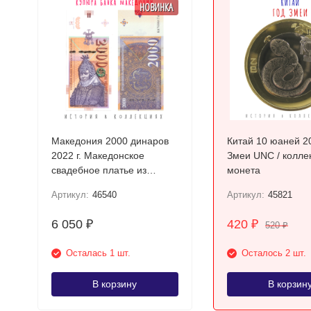
НОВИНКА
Македония 2000 динаров
Китай 10 юаней 2
2022 г. Македонское
Змеи UNC / колле
свадебное платье из
монета
Прилепа UNC
Артикул:
46540
Артикул:
45821
6 050
420
₽
₽
520
₽
Осталась 1 шт.
Осталось 2 шт.
В корзину
В корзин