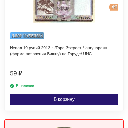
ХИТ
ВЫБОР ПОКУПАТЕЛЕЙ
Непал 10 рупий 2012 г. /Гора Эверест. Чангунараян
(форма появления Вишну) на Гаруде/ UNC
59
₽
В наличии
В корзину