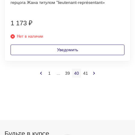
герцога Жана титулом "lieutenant-représentant»
1 173
₽
Нет в наличии
Уведомить
1
...
39
40
41
Будьте в курсе