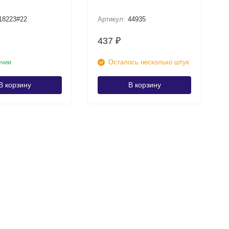
18223#22
Артикул:
44935
437
₽
ичии
Осталось несколько штук
В корзину
В корзину