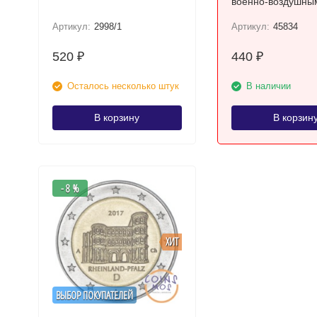
военно-воздушны
UNC / коллекцион
Артикул:
2998/1
Артикул:
45834
монета
520
440
₽
₽
Осталось несколько штук
В наличии
В корзину
В корзин
- 8 %
ХИТ
ВЫБОР ПОКУПАТЕЛЕЙ