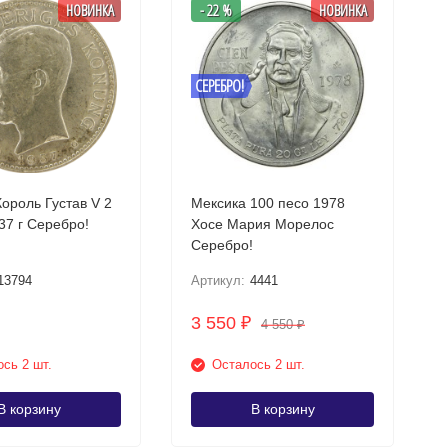
НОВИНКА
- 22 %
НОВИНКА
СЕРЕБРО!
ороль Густав V 2
Мексика 100 песо 1978
кроны 1937 г Серебро!
Хосе Мария Морелос
Серебро!
13794
Артикул:
4441
3 550
₽
4 550
₽
сь 2 шт.
Осталось 2 шт.
В корзину
В корзину