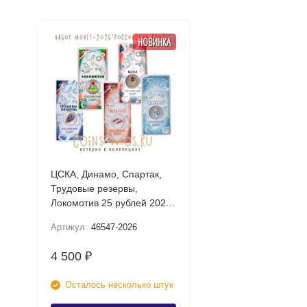
НОВИНКА
ЦСКА, Динамо, Спартак,
Трудовые резервы,
Локомотив 25 рублей 2026
UNC (Российский спорт)
Артикул:
46547-2026
Набор цветных монет в
блистере
4 500
₽
Осталось несколько штук