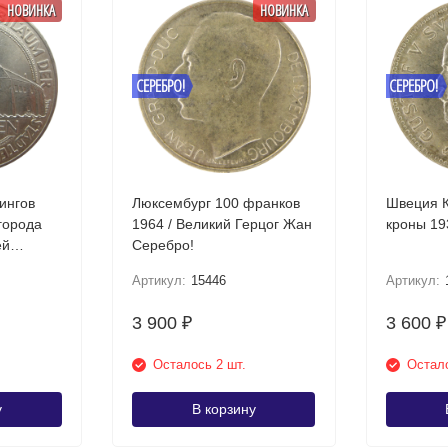
НОВИНКА
НОВИНКА
СЕРЕБРО!
СЕРЕБРО!
ингов
Люксембург 100 франков
Швеция К
1964 / Великий Герцог Жан
ей
Серебро!
Артикул:
15446
Артикул:
3 900
3 600
₽
₽
Осталось 2 шт.
Остало
у
В корзину