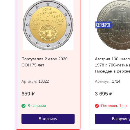
СЕРЕБРО!
Португалия 2 евро 2020
Австрия 100 шилл
ООН 75 лет
1978 г. 700-летие города
Гмюнден в Верхн
Австрии Серебро!
Артикул:
18322
Артикул:
1714
659
3 695
₽
₽
В наличии
Осталась 1 шт.
В корзину
В корзин