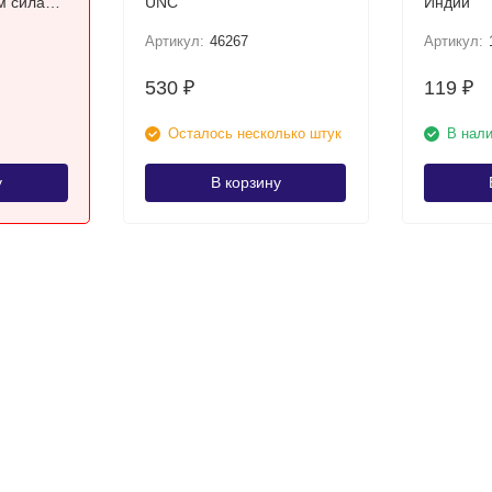
м силам
UNC
Индии
ная
Артикул:
46267
Артикул:
530
119
₽
₽
Осталось несколько штук
В нал
у
В корзину