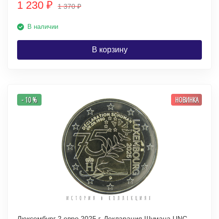
1 230
₽
1 370
₽
В наличии
В корзину
- 10 %
НОВИНКА
Люксембург 2 евро 2025 г. Декларация Шумана UNC