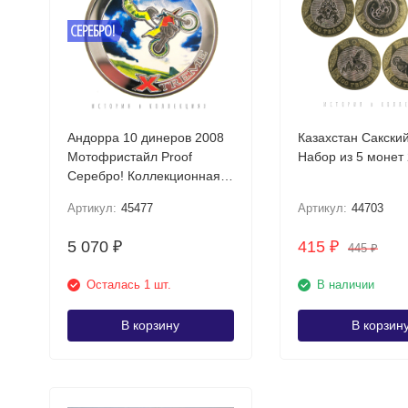
СЕРЕБРО!
Андорра 10 динеров 2008
Казахстан Сакский
Мотофристайл Proof
Набор из 5 монет
Серебро! Коллекционная
монета
Артикул:
45477
Артикул:
44703
5 070
415
₽
₽
445
₽
Осталась 1 шт.
В наличии
В корзину
В корзин