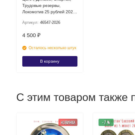
Трудовые резервы,
Локомотив 25 рублей 2026
UNC (Российский спорт)
Артикул:
46547-2026
Набор цветных монет в
блистере
4 500
₽
Осталось несколько штук
В корзину
С этим товаром также 
НОВИНКА
- 7 %