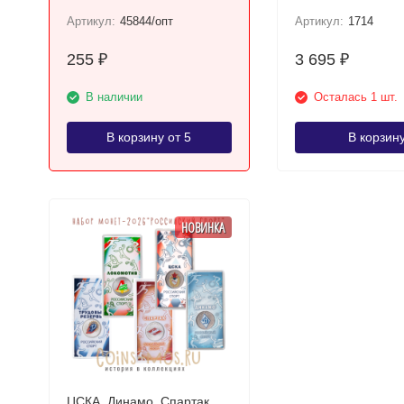
Австрии Серебро!
Артикул:
45844/опт
Артикул:
1714
255
3 695
₽
₽
В наличии
Осталась 1 шт.
В корзину от 5
В корзин
НОВИНКА
ЦСКА, Динамо, Спартак,