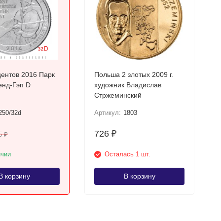
ентов 2016 Парк
Польша 2 злотых 2009 г.
Камберленд-Гэп D
художник Владислав
Стржеминский
250/32d
Артикул:
1803
726
₽
5
₽
ичии
Осталась 1 шт.
В корзину
В корзину