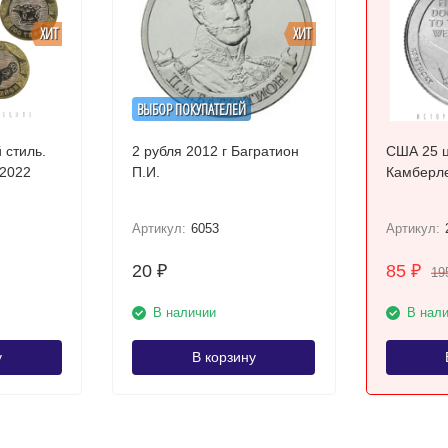
ХИТ
ХИТ
ВЫБОР ПОКУПАТЕЛЕЙ
 стиль.
2 рубля 2012 г Багратион
США 25 ц
 2022
П.И.
Артикул:
6053
Артикул:
20
85
₽
₽
19
В наличии
В нал
у
В корзину