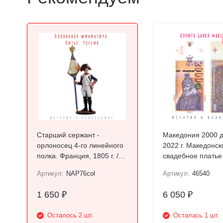
Старший сержант -
Македония 2000 
орлоносец 4-го линейного
2022 г. Македонск
полка. Франция, 1805 г. /
свадебное платье
Цветной, оловянный
Прилепа UNC
Артикул:
NAP76col
Артикул:
46540
солдатик
1 650
6 050
₽
₽
Осталось 2 шт.
Осталась 1 шт.