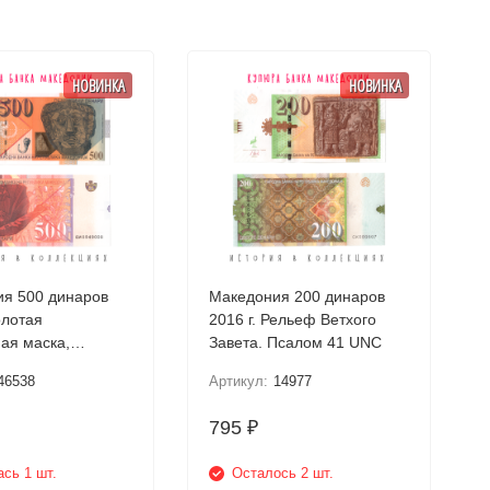
НОВИНКА
НОВИНКА
я 500 динаров
Македония 200 динаров
олотая
2016 г. Рельеф Ветхого
ая маска,
Завета. Псалом 41 UNC
шта UNC
46538
Артикул:
14977
795
₽
сь 1 шт.
Осталось 2 шт.