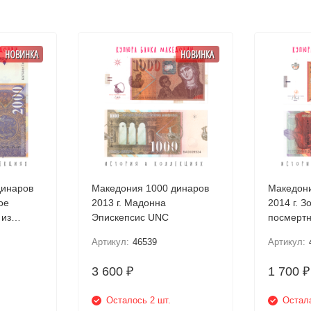
НОВИНКА
НОВИНКА
динаров
Македония 1000 динаров
Македони
ое
2013 г. Мадонна
2014 г. З
 из
Эпискепсис UNC
посмертн
Требени
Артикул:
46539
Артикул:
3 600
1 700
₽
₽
Осталось 2 шт.
Остала