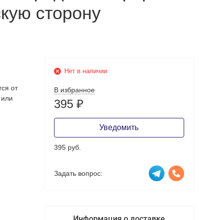
кую сторону
Нет в наличии
тся от
В избранное
 или
395
₽
Уведомить
395 руб.
Задать вопрос:
Информация о доставке