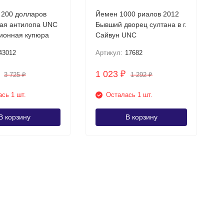
200 долларов
Йемен 1000 риалов 2012
Бывший дворец султанa в г.
ционная купюра
Сайвун UNC
43012
Артикул:
17682
1 023
₽
3 725
1 292
₽
₽
сь 1 шт.
Осталась 1 шт.
В корзину
В корзину