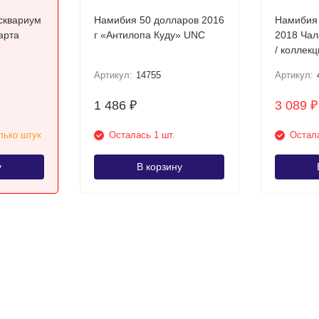
сквариум
Намибия 50 долларов 2016
Намибия 
арта
г «Антилопа Куду» UNC
2018 Чалая антилопа UNC
/ коллек
Артикул:
14755
Артикул:
1 486
3 089
₽
₽
лько штук
Осталась 1 шт.
Остала
у
В корзину