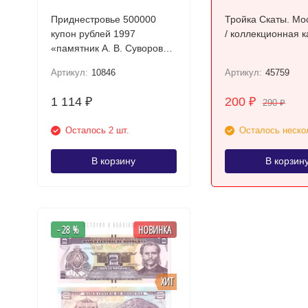
Приднестровье 500000
Тройка Скаты. Мо
купон рублей 1997
/ коллекционная к
«памятник А. В. Суворову в
Тирасполе» UNC серия АА
Артикул:
10846
Артикул:
45759
1 114
200
₽
₽
290
₽
Осталось 2 шт.
Осталось неско
В корзину
В корзин
- 28 %
НОВИНКА
ХИТ