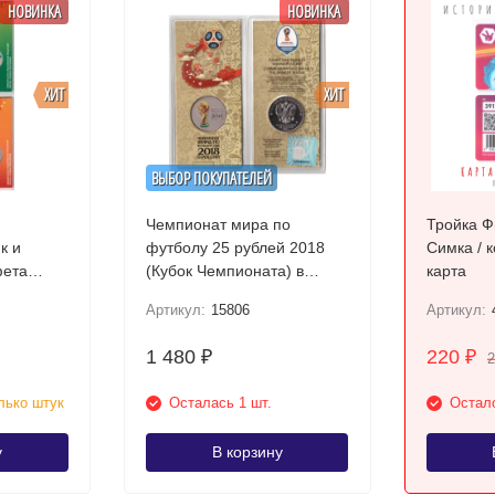
НОВИНКА
НОВИНКА
ХИТ
ХИТ
ВЫБОР ПОКУПАТЕЛЕЙ
Чемпионат мира по
Тройка Ф
к и
футболу 25 рублей 2018
Симка / 
фета
(Кубок Чемпионата) в
карта
блей
цветном исполнении
Артикул:
15806
Артикул:
ре.
1 480
220
₽
₽
лько штук
Осталась 1 шт.
Остало
у
В корзину