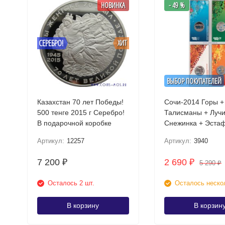
НОВИНКА
- 49 %
СЕРЕБРО!
ХИТ
ВЫБОР ПОКУПАТЕЛЕЙ
Казахстан 70 лет Победы!
Сочи-2014 Горы +
500 тенге 2015 г Серебро!
Талисманы + Лучи
В подарочной коробке
Снежинка + Эста
Комплект 4х25 ру
Артикул:
12257
Артикул:
3940
Цветные в блисте
7 200
2 690
₽
₽
5 290
₽
Осталось 2 шт.
Осталось неско
В корзину
В корзин