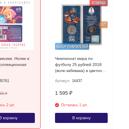
НОВИНКА
ХИТ
ВЫБОР ПОКУПАТЕЛЕЙ
иксики. Нолик и
Чемпионат мира по
коллекционная
футболу 25 рублей 2018
(волк-забивака) в цветном
исполнении
45761
Артикул:
16437
1 595
₽
265
₽
сь 2 шт.
Осталась 1 шт.
В корзину
В корзину