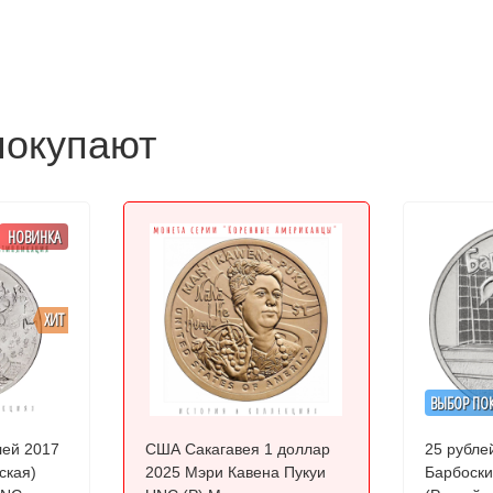
покупают
НОВИНКА
ХИТ
ВЫБОР ПО
лей 2017
США Сакагавея 1 доллар
25 рубле
ская)
2025 Мэри Кавена Пукуи
Барбоски