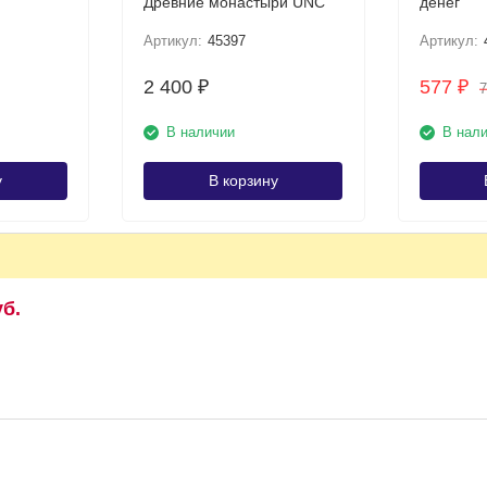
Древние монастыри UNC
денег
Артикул:
45397
Артикул:
2 400
577
₽
₽
В наличии
В нал
у
В корзину
уб.