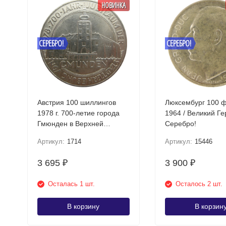
НОВИНКА
СЕРЕБРО!
СЕРЕБРО!
Австрия 100 шиллингов
Люксембург 100 
1978 г. 700-летие города
1964 / Великий Г
Гмюнден в Верхней
Серебро!
Австрии Серебро!
Артикул:
1714
Артикул:
15446
3 695
3 900
₽
₽
Осталась 1 шт.
Осталось 2 шт.
В корзину
В корзин