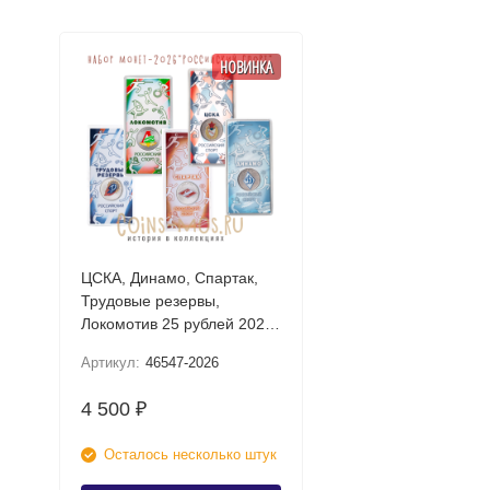
НОВИНКА
ЦСКА, Динамо, Спартак,
Трудовые резервы,
Локомотив 25 рублей 2026
UNC (Российский спорт)
Артикул:
46547-2026
Набор цветных монет в
блистере
4 500
₽
Осталось несколько штук