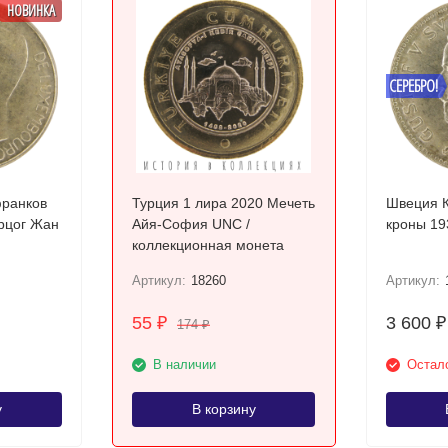
НОВИНКА
СЕРЕБРО!
франков
Турция 1 лира 2020 Мечеть
Швеция К
ерцог Жан
Айя-София UNC /
коллекционная монета
Артикул:
18260
Артикул:
55
3 600
₽
₽
174
₽
В наличии
Остало
у
В корзину