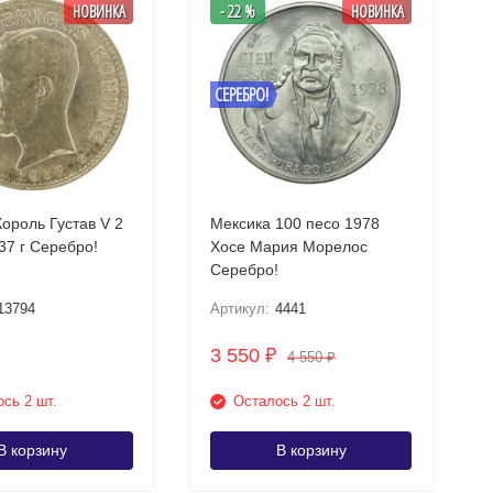
НОВИНКА
- 22 %
НОВИНКА
СЕРЕБРО!
ороль Густав V 2
Мексика 100 песо 1978
кроны 1937 г Серебро!
Хосе Мария Морелос
Серебро!
13794
Артикул:
4441
3 550
₽
4 550
₽
сь 2 шт.
Осталось 2 шт.
В корзину
В корзину