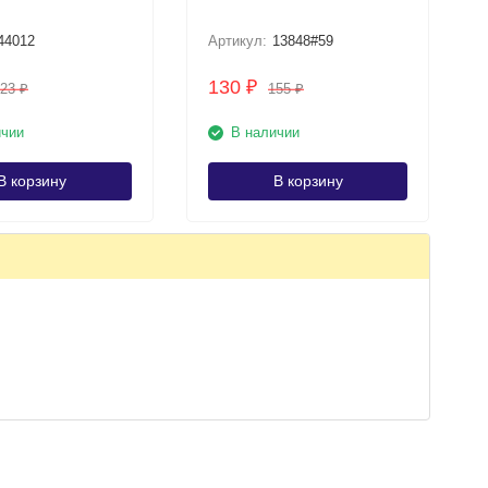
44012
Артикул:
13848#59
130
₽
723
155
₽
₽
ичии
В наличии
В корзину
В корзину