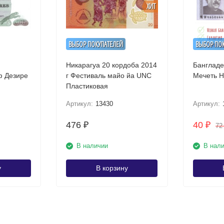
ХИТ
ВЫБОР ПОКУПАТЕЛЕЙ
ВЫБОР ПО
Никарагуа 20 кордоба 2014
Бангладе
ф Дезире
г Фестиваль майо йа UNC
Пластиковая
Артикул:
13430
Артикул:
476
40
₽
₽
7
В наличии
В нал
у
В корзину