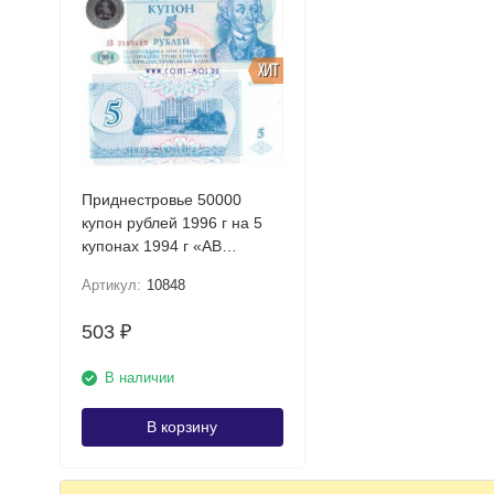
ХИТ
Приднестровье 50000
купон рублей 1996 г на 5
купонах 1994 г «АВ
Суворов» UNC
Артикул:
10848
503
₽
В наличии
В корзину