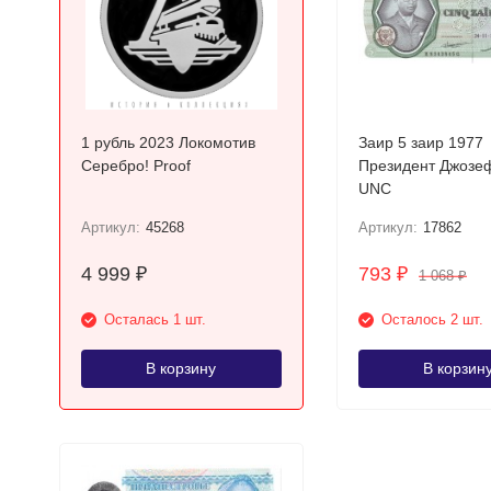
1 рубль 2023 Локомотив
Заир 5 заир 1977
Серебро! Proof
Президент Джозе
UNC
Артикул:
45268
Артикул:
17862
4 999
793
₽
₽
1 068
₽
Осталась 1 шт.
Осталось 2 шт.
В корзину
В корзин