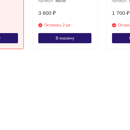
Артикул:
46539
Артикул:
3 600
1 700
₽
₽
Осталось 2 шт.
Остала
у
В корзину