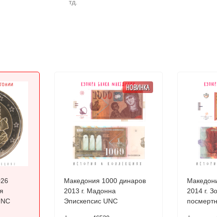
тд.
НОВИНКА
026
Македония 1000 динаров
Македони
я
2013 г. Мадонна
2014 г. З
UNC
Эпискепсис UNC
посмертн
Требени