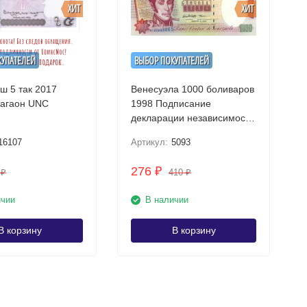
ХИТ
ХИТ
КУПАТЕЛЕЙ
ВЫБОР ПОКУПАТЕЛЕЙ
ш 5 так 2017
Венесуэла 1000 боливаров
Мечеть Нагаон UNC
1998 Подписание
декларации независимости
UNC
16107
Артикул:
5093
276
₽
2
410
₽
₽
ичии
В наличии
В корзину
В корзину