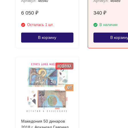
Артикул:
46540
Артикул:
46489
6 050
340
₽
₽
Осталась 1 шт.
В наличии
В корзину
В корзин
НОВИНКА
ХИТ
Македония 50 динаров
2018 г. Архангел Гавриил