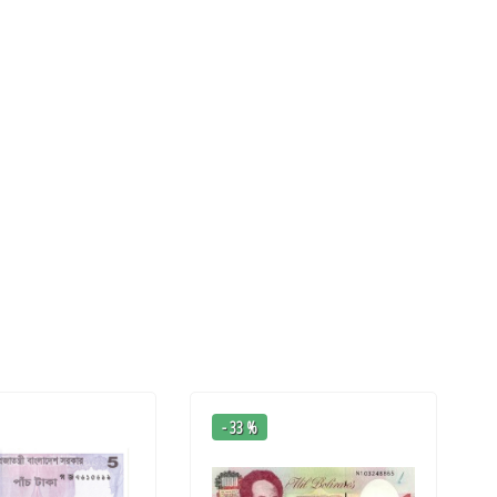
- 33 %