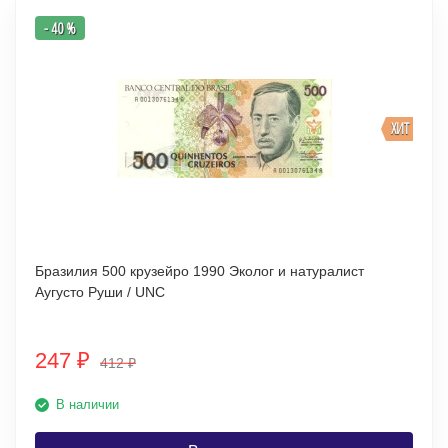
- 40 %
ХИТ
Бразилия 500 крузейро 1990 Эколог и натуралист
Аугусто Руши / UNC
247
₽
412
₽
В наличии