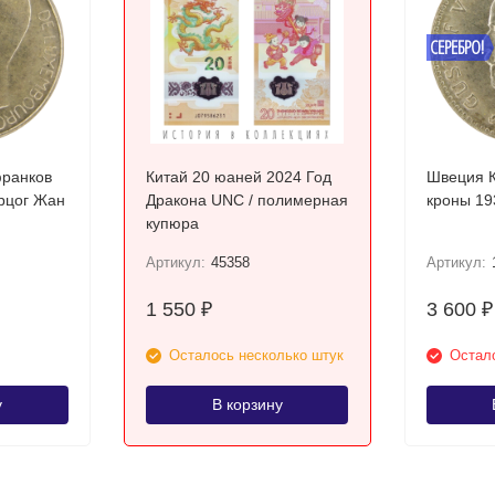
СЕРЕБРО!
франков
Китай 20 юаней 2024 Год
Швеция К
ерцог Жан
Дракона UNC / полимерная
купюра
Артикул:
45358
Артикул:
1 550
3 600
₽
₽
Осталось несколько штук
Остало
у
В корзину