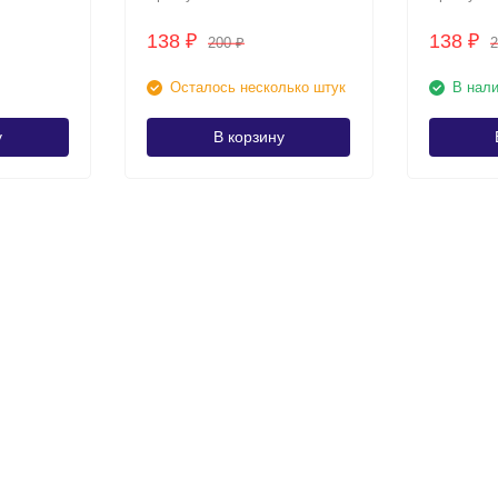
138
138
₽
₽
200
₽
Осталось несколько штук
В нал
у
В корзину