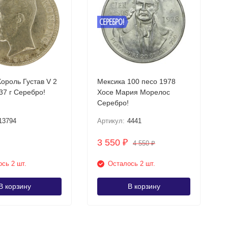
СЕРЕБРО!
ороль Густав V 2
Мексика 100 песо 1978
кроны 1937 г Серебро!
Хосе Мария Морелос
Серебро!
13794
Артикул:
4441
3 550
₽
4 550
₽
сь 2 шт.
Осталось 2 шт.
В корзину
В корзину