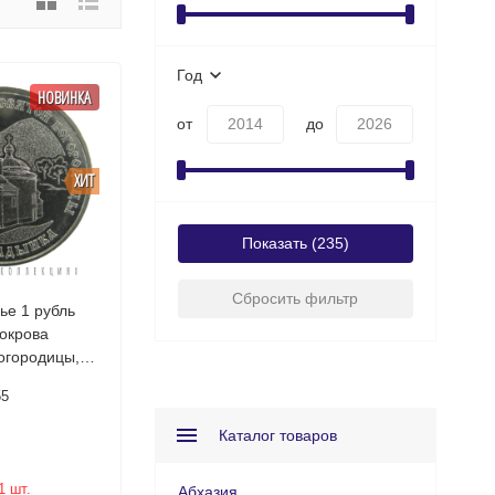
Год
НОВИНКА
от
до
ХИТ
Показать
Сбросить фильтр
ье 1 рубль
окрова
огородицы, с.
 UNC /
55
ая монета
Каталог товаров
1 шт.
Абхазия