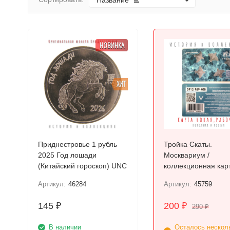
Название
НОВИНКА
ХИТ
Приднестровье 1 рубль
Тройка Скаты.
2025 Год лошади
Москвариум /
(Китайский гороскоп) UNC
коллекционная кар
Артикул:
46284
Артикул:
45759
145
200
₽
₽
290
₽
В наличии
Осталось нескол