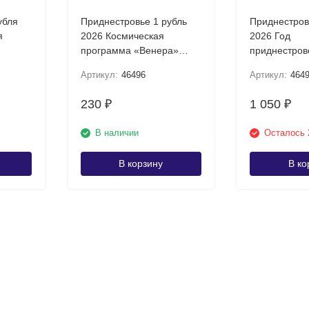
убля
Приднестровье 1 рубль
Приднестров
я
2026 Космическая
2026 Год
программа «Венера»
приднестров
ны (22
UNC
UNC
Артикул:
46496
Артикул:
464
230
1 050
₽
₽
В наличии
Осталось 
В корзину
В ко