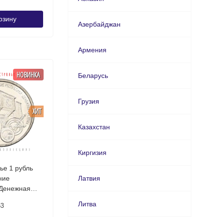
рзину
Азербайджан
Армения
НОВИНКА
Беларусь
Грузия
ХИТ
Казахстан
Киргизия
ье 1 рубль
ние
Латвия
 Денежная
 /
Литва
53
ая монета