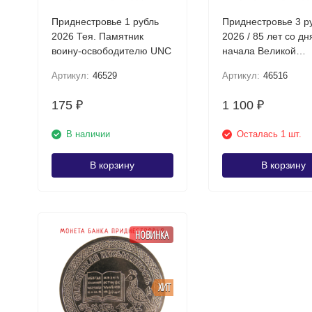
Приднестровье 1 рубль
Приднестровье 3 р
2026 Тея. Памятник
2026 / 85 лет со дн
воину-освободителю UNC
начала Великой
Отечественной вой
Артикул:
46529
Артикул:
46516
июня) UNC
175
1 100
₽
₽
В наличии
Осталась 1 шт.
В корзину
В корзину
НОВИНКА
ХИТ