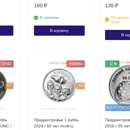
160
135
₽
₽
В наличии
Осталось 
штук
В корзину
В ко
ОВИНКА
НОВИНКА
- 42 %
ХИТ
ХИТ
ВЫБОР ПОКУПА
убль
Приднестровье 1 рубль
Приднестров
 UNC /
2024 / 60 лет полёту
2016 г 55 лет первому