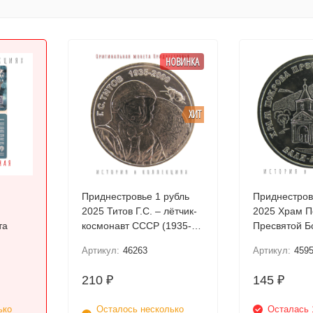
НОВИНКА
ХИТ
Приднестровье 1 рубль
Приднестров
2025 Титов Г.С. – лётчик-
2025 Храм П
та
космонавт СССР (1935-
Пресвятой Б
2000) UNC
Валя-Адынка
Артикул:
46263
Артикул:
459
коллекционн
210
145
₽
₽
ько
Осталось несколько
Осталась 