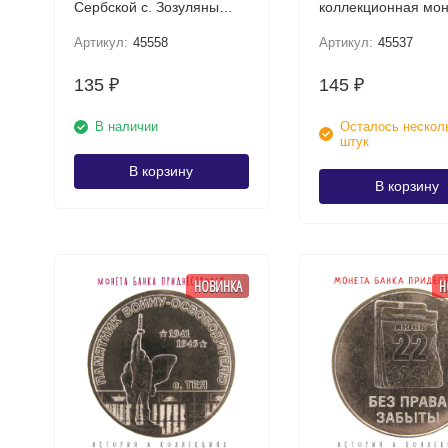
Сербской с. Зозуляны
коллекционная мо
UNC / коллекционная
Артикул:
45558
Артикул:
45537
монета
135
145
₽
₽
В наличии
Осталось нескол
штук
В корзину
В корзину
НОВИНКА
Н