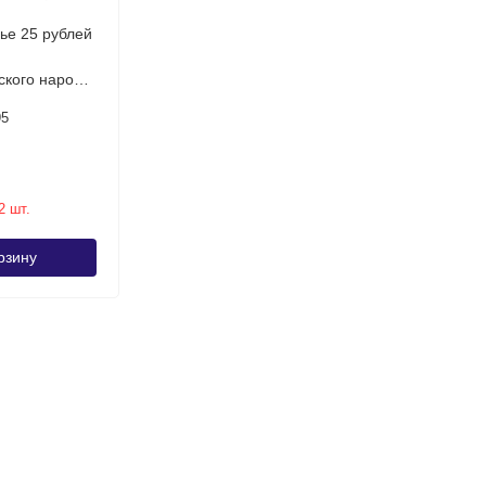
ье 25 рублей
ского народа
95
2 шт.
рзину