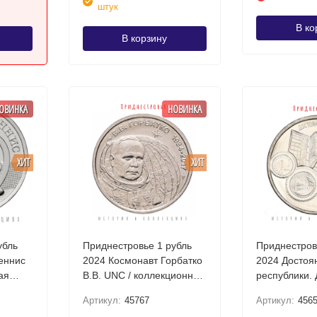
штук
В ко
В корзину
ОВИНКА
НОВИНКА
ХИТ
ХИТ
убль
Приднестровье 1 рубль
Приднестров
еннис
2024 Космонавт Горбатко
2024 Достоя
ая
В.В. UNC / коллекционная
республики.
монета
система UNC
Артикул:
45767
Артикул:
456
коллекционн