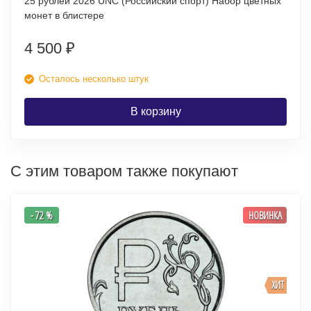
25 рублей 2026 UNC (Российский спорт) Набор цветных
монет в блистере
4 500
₽
Осталось несколько штук
В корзину
С этим товаром также покупают
- 72 %
НОВИНКА
ХИТ