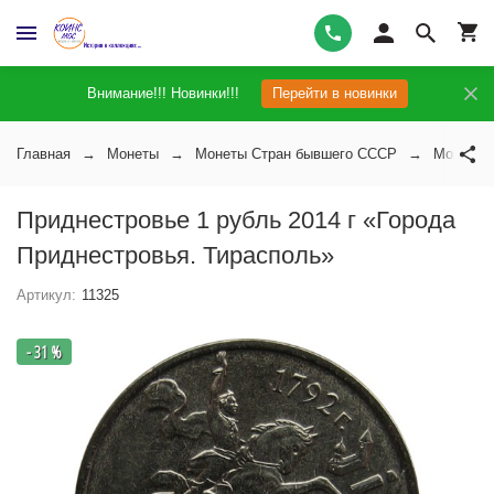
Внимание!!! Новинки!!!
Перейти в новинки
Главная
Монеты
Монеты Стран бывшего СССР
Монеты 
Приднестровье 1 рубль 2014 г «Города
Приднестровья. Тирасполь»
Артикул:
11325
- 31 %