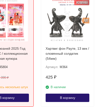
НОВИНКА
ХИТ
 юаней 2025 Год
Хартвиг фон Рауте, 13 век /
 / коллекционная
оловянный солдатик
ная купюра
(54мм)
45804
Артикул:
M364
425
₽
 090
₽
сь несколько штук
В наличии
В корзину
В корзину