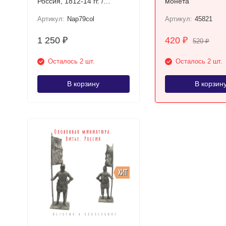
Россия, 1812-14 гг. /
монета
Цветной оловянный
Артикул:
Nap79col
Артикул:
45821
солдатик ВИМ
1 250
420
₽
₽
520
₽
Осталось 2 шт.
Осталось 2 шт.
В корзину
В корзин
ХИТ