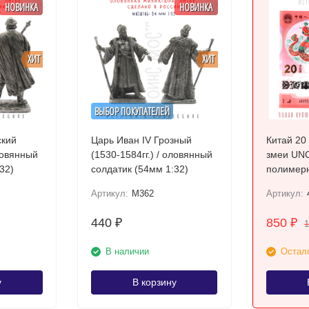
НОВИНКА
НОВИНКА
ХИТ
ХИТ
ВЫБОР ПОКУПАТЕЛЕЙ
ский
Царь Иван IV Грозный
Китай 20
оловянный
(1530-1584гг.) / оловянный
змеи UNC
32)
солдатик (54мм 1:32)
полимер
Артикул:
M362
Артикул:
440
850
₽
₽
1
В наличии
Остало
у
В корзину