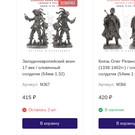
НОВИНКА
Западноевропейский воин
Князь Олег Рязан
17 век / оловянный
(1338-1402гг.) / 
солдатик (54мм 1:32)
солдатик (54мм 1:
Артикул:
M367
Артикул:
M366
415
420
₽
₽
Осталось 2 шт.
В наличии
В корзину
В корзин