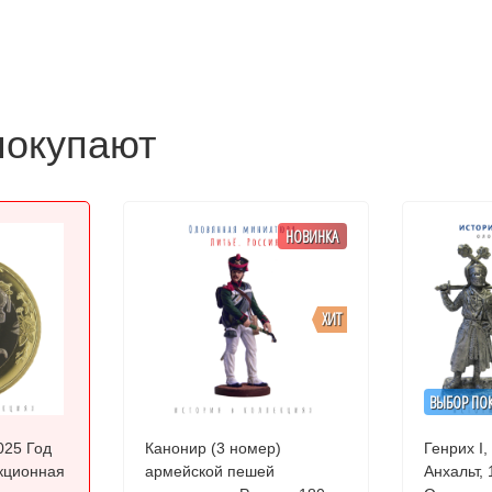
покупают
НОВИНКА
ХИТ
ВЫБОР ПО
025 Год
Канонир (3 номер)
Генрих I,
кционная
армейской пешей
Анхальт, 