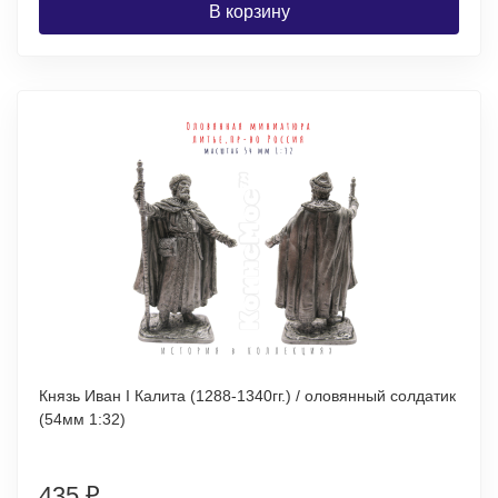
В корзину
Князь Иван I Калита (1288-1340гг.) / оловянный солдатик
(54мм 1:32)
435
₽