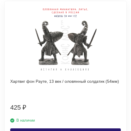
Хартвиг фон Рауте, 13 век / оловянный солдатик (54мм)
425
₽
В наличии