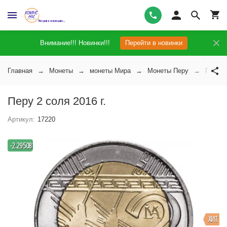
Внимание!!! Новинки!!!
Перейти в новинки
Главная
Монеты
монеты Мира
Монеты Перу
Перу 2
Перу 2 соля 2016 г.
Артикул:
17220
-
-2.2950819672131
%
ХИТ