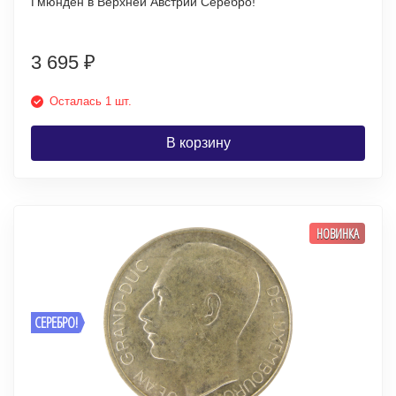
Гмюнден в Верхней Австрии Серебро!
3 695
₽
Осталась 1 шт.
В корзину
НОВИНКА
СЕРЕБРО!