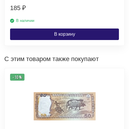
185
₽
В наличии
В корзину
С этим товаром также покупают
- 10 %