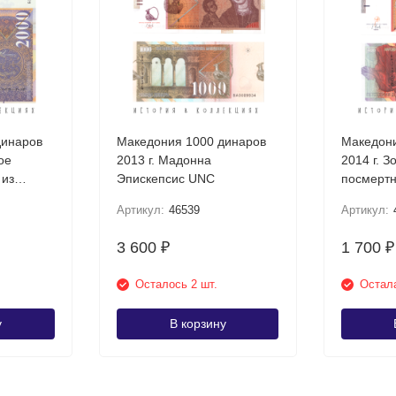
динаров
Македония 1000 динаров
Македони
ое
2013 г. Мадонна
2014 г. З
 из
Эпискепсис UNC
посмертн
Требени
Артикул:
46539
Артикул:
3 600
1 700
₽
₽
Осталось 2 шт.
Остала
у
В корзину