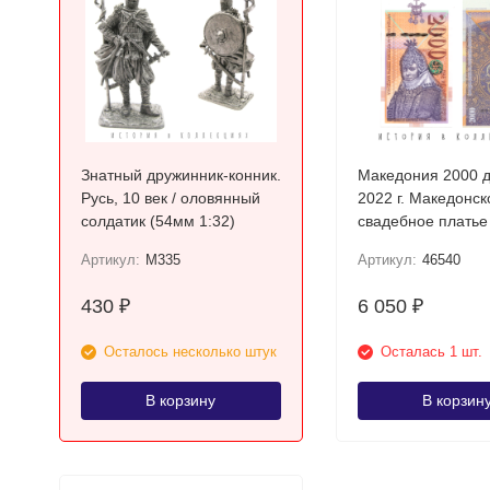
Знатный дружинник-конник.
Македония 2000 
Русь, 10 век / оловянный
2022 г. Македонск
солдатик (54мм 1:32)
свадебное платье
Прилепа UNC
Артикул:
M335
Артикул:
46540
430
6 050
₽
₽
Осталось несколько штук
Осталась 1 шт.
В корзину
В корзин