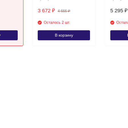
3 672
5 295
₽
₽
4 666
₽
Осталось 2 шт.
Остала
у
В корзину