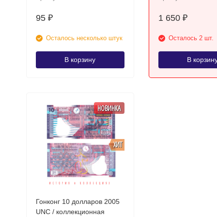
солдатик
95
1 650
₽
₽
Осталось несколько штук
Осталось 2 шт.
В корзину
В корзин
НОВИНКА
ХИТ
Гонконг 10 долларов 2005
UNC / коллекционная