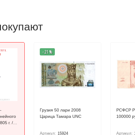
покупают
- 21 %
-
Грузия 50 лари 2008
РСФСР Расчетный знак
инейного
Царица Тамара UNC
100000 ру
05 г. /
ый
Артикул:
15924
Артикул: