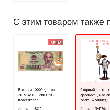
С этим товаром также 
НОВИНКА
ХИТ
Вьетнам 10000 донгов
Старший сержант 
2019 Хо Ши Мин UNC /
орлоносец 4-го л
пластиковая
полка. Франция, 18
коллекционная купюра
Цветной, оловянн
Артикул:
45329
Артикул:
NAP76col