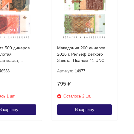
я 500 динаров
Македония 200 динаров
олотая
2016 г. Рельеф Ветхого
ая маска,
Завета. Псалом 41 UNC
шта UNC
46538
Артикул:
14977
795
₽
сь 1 шт.
Осталось 2 шт.
В корзину
В корзину