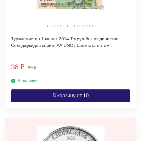
Туркменистан 1 манат 2014 Тогрул-бек из династии
Сельджукидов серия: AА UNC / банкнота оптом
38
₽
89
₽
В наличии
В корзину от 10