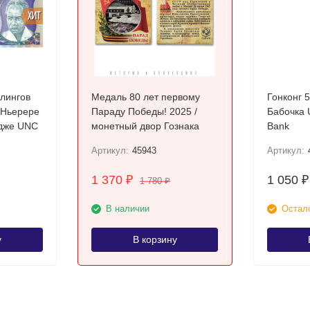
ХИТ
лингов
Медаль 80 лет первому
Гонконг 
 Ньерере
Параду Победы! 2025 /
Бабочка UNC Chartered
Джулиус Камбарадже UNC
монетный двор Гознака
Bank
Артикул:
45943
Артикул:
1 370
1 050
₽
₽
1 780
₽
В наличии
Остало
у
В корзину