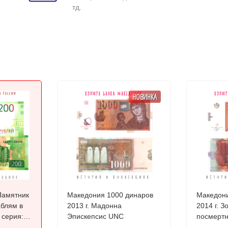
тд.
НОВИНКА
Памятник
Македония 1000 динаров
Македони
блям в
2013 г. Мадонна
2014 г. З
Эпискепсис UNC
посмертн
Требени