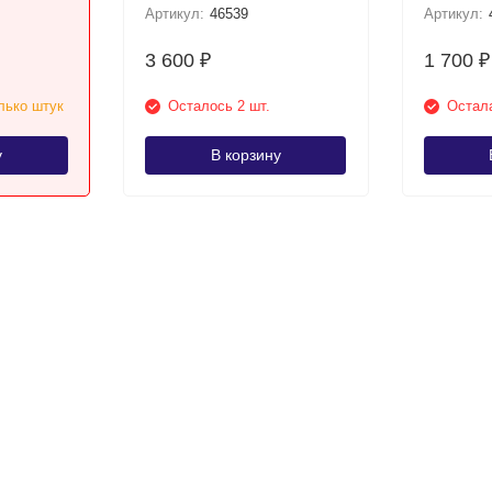
Артикул:
46539
Артикул:
3 600
1 700
₽
₽
лько штук
Осталось 2 шт.
Остала
у
В корзину