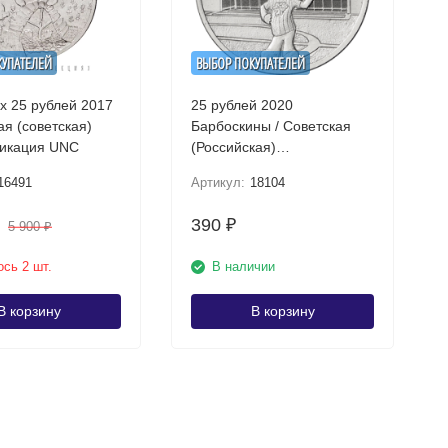
КУПАТЕЛЕЙ
ВЫБОР ПОКУПАТЕЛЕЙ
х 25 рублей 2017
25 рублей 2020
ая (советская)
Барбоскины / Советская
ликация UNC
(Российская)
мультипликация UNC /
16491
Артикул:
18104
коллекционная монета
390
₽
5 900
₽
сь 2 шт.
В наличии
В корзину
В корзину