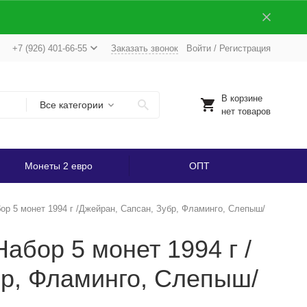
+7 (926) 401-66-55
Заказать звонок
Войти
/
Регистрация
В корзине
Все категории
нет товаров
Монеты 2 евро
ОПТ
ор 5 монет 1994 г /Джейран, Сапсан, Зубр, Фламинго, Слепыш/
абор 5 монет 1994 г /
бр, Фламинго, Слепыш/