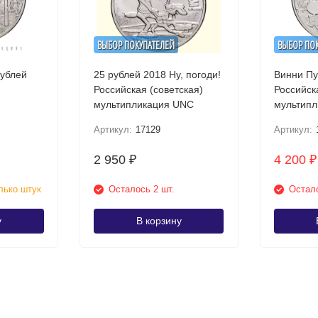
ВЫБОР ПОКУПАТЕЛЕЙ
ВЫБОР ПО
рублей
25 рублей 2018 Ну, погоди!
Винни Пу
Российская (советская)
Российск
мультипликация UNC
мультип
NC /
Артикул:
17129
Артикул:
онета
2 950
4 200
₽
₽
лько штук
Осталось 2 шт.
Остало
у
В корзину