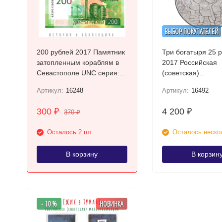
ВЫБОР ПОКУПАТЕЛЕЙ
200 рублей 2017 Памятник
Три богатыря 25 
затопленным кораблям в
2017 Российская
Севастополе UNC серия:
(советская)
АА
мультипликация U
Артикул:
16248
Артикул:
16492
коллекционная м
300
4 200
₽
₽
370
₽
Осталось 2 шт.
Осталось неско
В корзину
В корзин
- 10 %
НОВИНКА