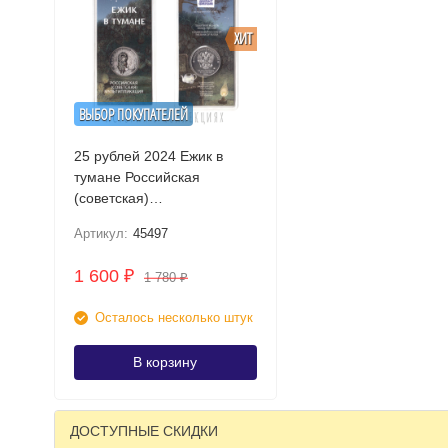
ХИТ
ВЫБОР ПОКУПАТЕЛЕЙ
25 рублей 2024 Ежик в
тумане Российская
(советская)
мультипликация / Цветная
Артикул:
45497
в блистере
1 600
₽
1 780
₽
Осталось несколько штук
В корзину
ДОСТУПНЫЕ СКИДКИ