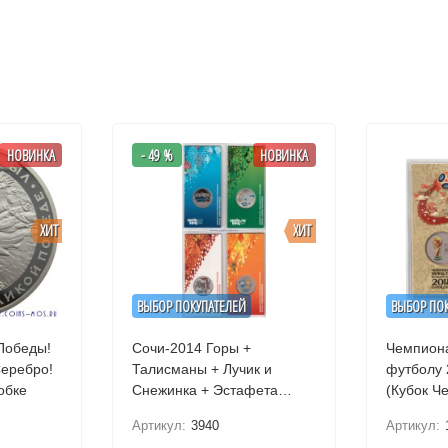
НОВИНКА
- 49 %
НОВИНКА
ХИТ
ХИТ
ВЫБОР ПОКУПАТЕЛЕЙ
ВЫБОР ПО
 Победы!
Сочи-2014 Горы +
Чемпиона
Талисманы + Лучик и
футболу 
обке
Снежинка + Эстафета
(Кубок Ч
Комплект 4х25 рублей
цветном 
Артикул:
3940
Артикул:
Цветные в блистере.