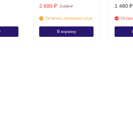
2 690
1 480
₽
₽
5 290
₽
Осталось несколько штук
Остала
у
В корзину