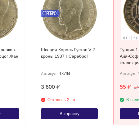
СЕРЕБРО!
франков
Швеция Король Густав V 2
Турция 1
ерцог Жан
кроны 1937 г Серебро!
Айя-Соф
коллекци
Артикул:
13794
Артикул:
3 600
55
₽
₽
17
Осталось 2 шт.
В нал
у
В корзину