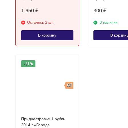
солдатик
1 650
300
₽
₽
Осталось 2 шт.
В наличии
В корзину
В корзин
- 31 %
ХИТ
Приднестровье 1 рубль
2014 г «Города