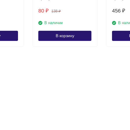
80
456
₽
₽
138
₽
В наличии
В нал
у
В корзину