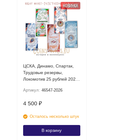
НОВИНКА
ЦСКА, Динамо, Спартак,
Трудовые резервы,
Локомотив 25 рублей 2026
UNC (Российский спорт)
Артикул:
46547-2026
Набор цветных монет в
блистере
4 500
₽
Осталось несколько штук
В корзину