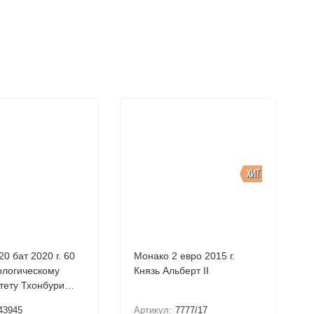
ХИТ
 бат 2020 г. 60
Монако 2 евро 2015 г.
ологическому
Князь Альберт II
тету Тхонбури
онгкута
43945
Артикул:
7777/17