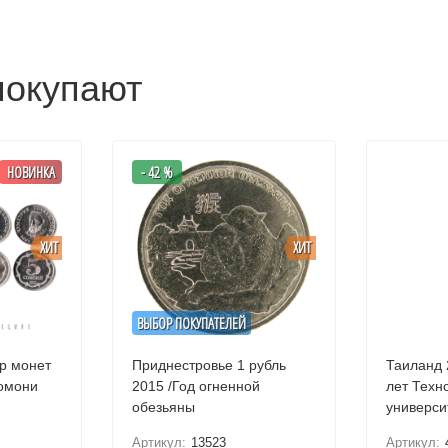
покупают
НОВИНКА
- 42 %
ХИТ
ХИТ
ВЫБОР ПОКУПАТЕЛЕЙ
р монет
Приднестровье 1 рубль
Таиланд 20
сомони
2015 /Год огненной
лет Техн
обезьяны
универси
короля М
Артикул:
13523
Артикул: