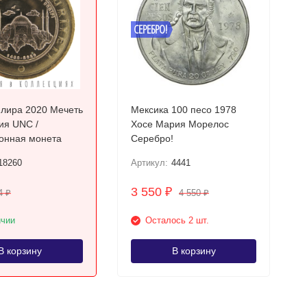
СЕРЕБРО!
 лира 2020 Мечеть
Мексика 100 песо 1978
ия UNC /
Хосе Мария Морелос
онная монета
Серебро!
18260
Артикул:
4441
3 550
₽
4
4 550
₽
₽
ичии
Осталось 2 шт.
В корзину
В корзину