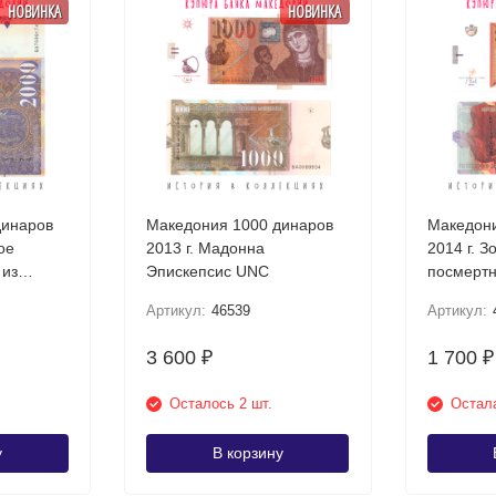
НОВИНКА
НОВИНКА
динаров
Македония 1000 динаров
Македони
ое
2013 г. Мадонна
2014 г. З
 из
Эпискепсис UNC
посмертн
Требени
Артикул:
46539
Артикул:
3 600
1 700
₽
₽
Осталось 2 шт.
Остала
у
В корзину