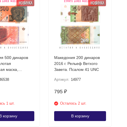
НОВИНКА
НОВИНКА
я 500 динаров
Македония 200 динаров
олотая
2016 г. Рельеф Ветхого
ая маска,
Завета. Псалом 41 UNC
шта UNC
46538
Артикул:
14977
795
₽
сь 1 шт.
Осталось 2 шт.
В корзину
В корзину