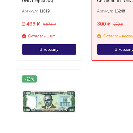
UNC (серия АА)
Севастополе UNC серия:
АА
Артикул:
11019
Артикул:
16248
2 436
300
₽
₽
4 974
370
₽
₽
Осталась 1 шт.
Осталось неско
В корзину
В корзин
- 23 %