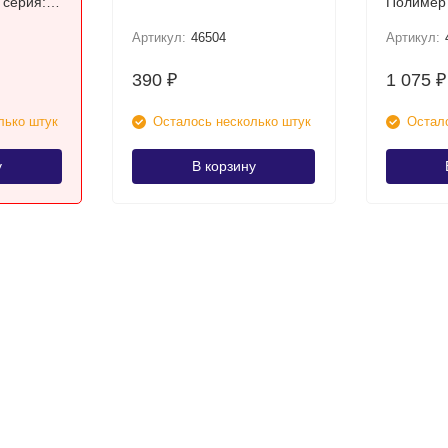
Полимер
Артикул:
46504
Артикул:
390
1 075
₽
₽
лько штук
Осталось несколько штук
Остало
у
В корзину