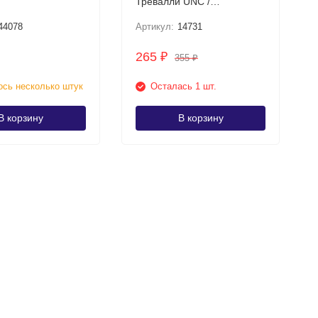
Тревалли UNC /
коллекционная купюра
44078
Артикул:
14731
265
₽
355
₽
сь несколько штук
Осталась 1 шт.
В корзину
В корзину