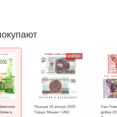
покупают
НОВИНКА
Памятник
Польша 10 злотых 2025
Сан-Томе
блям в
Герцог Мешко I UNC
добра 2016