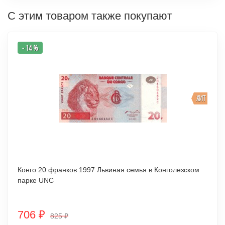
С этим товаром также покупают
- 14 %
ХИТ
Конго 20 франков 1997 Львиная семья в Конголезском
парке UNC
706
₽
825
₽