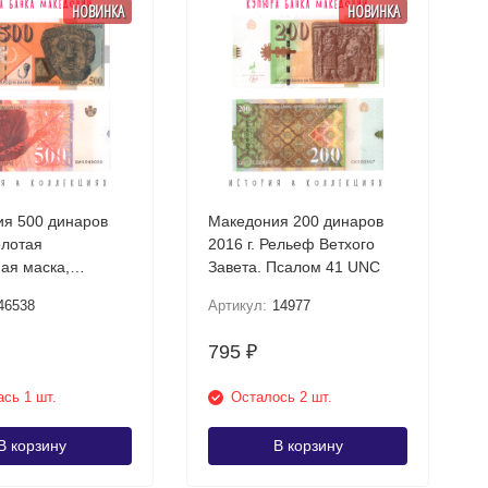
НОВИНКА
НОВИНКА
я 500 динаров
Македония 200 динаров
олотая
2016 г. Рельеф Ветхого
ая маска,
Завета. Псалом 41 UNC
шта UNC
46538
Артикул:
14977
795
₽
сь 1 шт.
Осталось 2 шт.
В корзину
В корзину