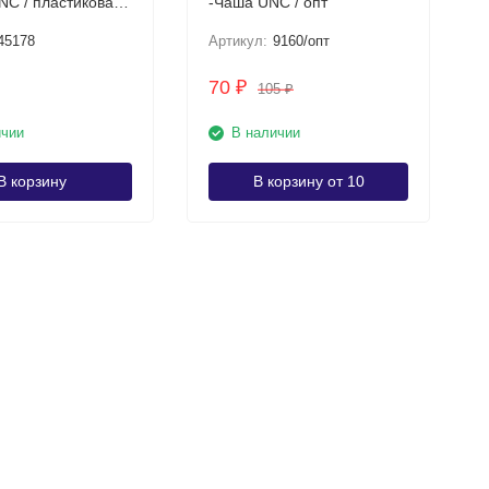
NC / пластиковая
-Чаша UNC / опт
онная купюра
45178
Артикул:
9160/опт
70
₽
105
₽
ичии
В наличии
В корзину
В корзину от 10