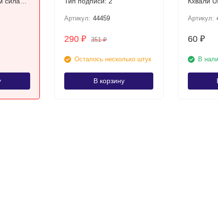
м силам
Тип подписи: 2
Кхвали U
ная
коллекци
Артикул:
44459
Артикул:
290
60
₽
₽
351
₽
Осталось несколько штук
В нал
у
В корзину