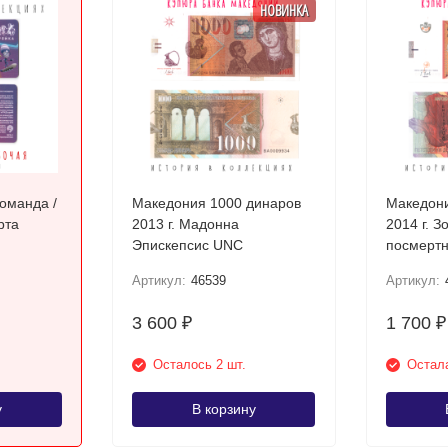
НОВИНКА
оманда /
Македония 1000 динаров
Македони
рта
2013 г. Мадонна
2014 г. З
Эпискепсис UNC
посмертн
Требени
Артикул:
46539
Артикул:
3 600
1 700
₽
₽
Осталось 2 шт.
Остала
у
В корзину