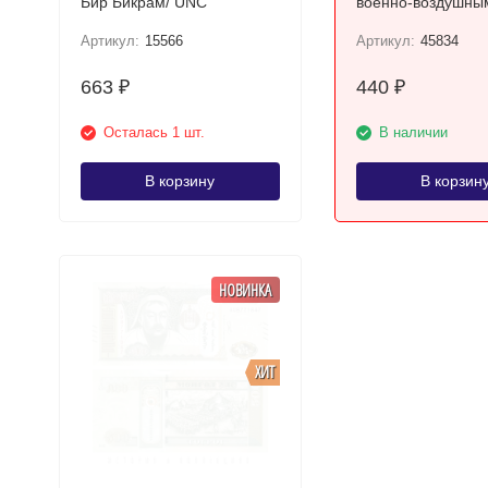
Бир Бикрам/ UNC
военно-воздушны
UNC / коллекцион
Артикул:
15566
Артикул:
45834
монета
663
440
₽
₽
Осталась 1 шт.
В наличии
В корзину
В корзин
НОВИНКА
ХИТ