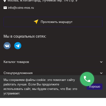
Москва, м.Китай-город, Лучников пер. 7/4 стр. 9
info@coins-mos.ru
Проложить маршрут
Мы в социальных сетях:
Каталог товаров
Спецпредложения
Мы сохраняем файлы cookie: это помогает сайту
Для покупателя
работать лучше. Если Вы продолжите
Хорошо
использовать сайт, мы будем считать, что Вас это
устраивает.
Политика персональных данных