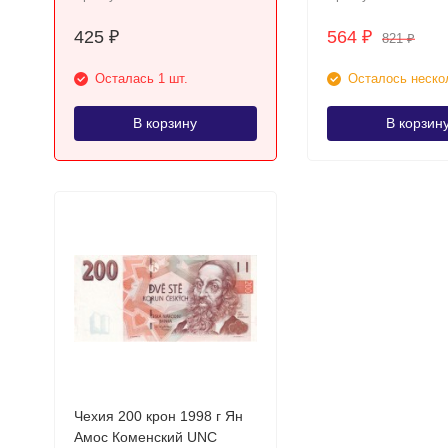
425
564
₽
₽
821
₽
Осталась 1 шт.
Осталось неско
В корзину
В корзин
Чехия 200 крон 1998 г Ян
Амос Коменский UNC