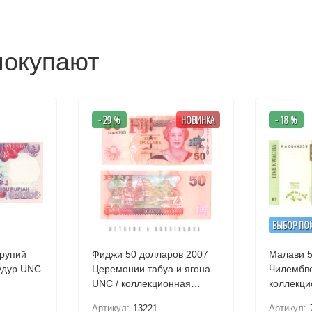
покупают
- 29 %
НОВИНКА
- 18 %
ВЫБОР ПО
 рупий
Фиджи 50 долларов 2007
Малави 5 к
обудур UNC
Церемонии табуа и ягона
Чилембве UNC
UNC / коллекционная
коллекци
купюра
Артикул:
13221
Артикул: