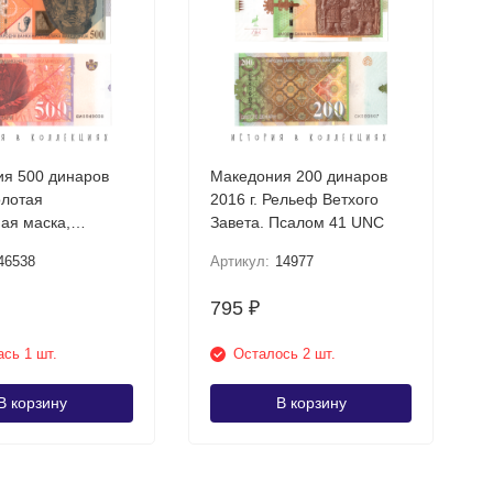
я 500 динаров
Македония 200 динаров
олотая
2016 г. Рельеф Ветхого
ая маска,
Завета. Псалом 41 UNC
шта UNC
46538
Артикул:
14977
795
₽
сь 1 шт.
Осталось 2 шт.
В корзину
В корзину