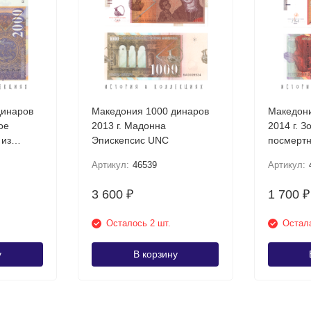
динаров
Македония 1000 динаров
Македони
ое
2013 г. Мадонна
2014 г. З
 из
Эпискепсис UNC
посмертн
Требени
Артикул:
46539
Артикул:
3 600
1 700
₽
₽
Осталось 2 шт.
Остала
у
В корзину