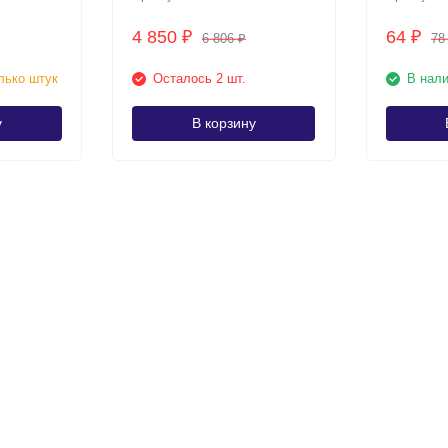
4 850
64
₽
₽
6 806
7
₽
лько штук
Осталось 2 шт.
В нал
у
В корзину