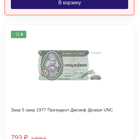
В корзину
- 26 %
Заир 5 заир 1977 Президент Джозеф Дезире UNC
793
₽
1 068
₽