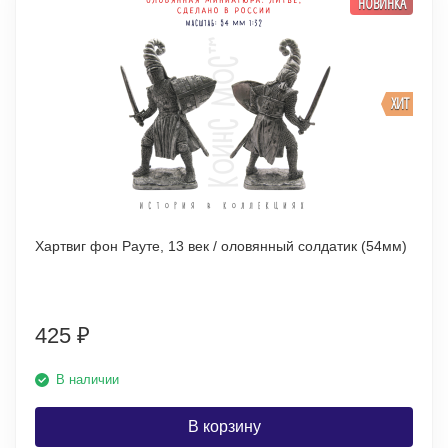
НОВИНКА
ХИТ
Хартвиг фон Рауте, 13 век / оловянный солдатик (54мм)
425
₽
В наличии
В корзину