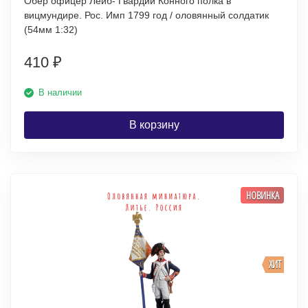
Обер офицер Лейб- Гвардии Конного полка в
вицмундире. Рос. Имп 1799 год / оловянный солдатик
(54мм 1:32)
410
₽
В наличии
В корзину
НОВИНКА
ХИТ