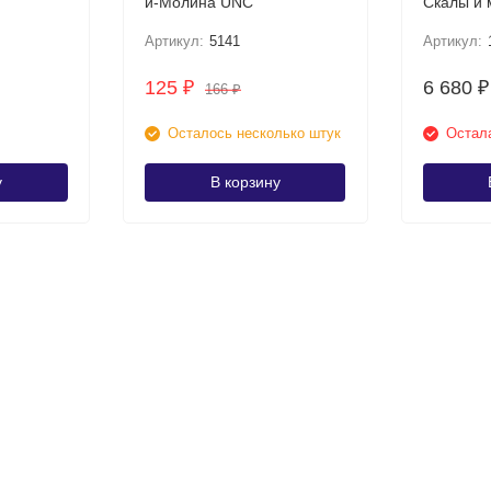
и-Молина UNC
Скалы и 
Артикул:
5141
Артикул:
125
6 680
₽
₽
166
₽
Осталось несколько штук
Остала
у
В корзину