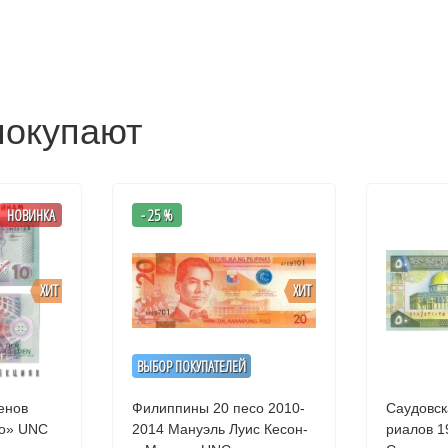
покупают
НОВИНКА
- 25 %
ХИТ
ХИТ
ВЫБОР ПОКУПАТЕЛЕЙ
енов
Филиппины 20 песо 2010-
Саудовск
2000 «Птица манго» UNC
2014 Мануэль Луис Кесон-
риалов 1