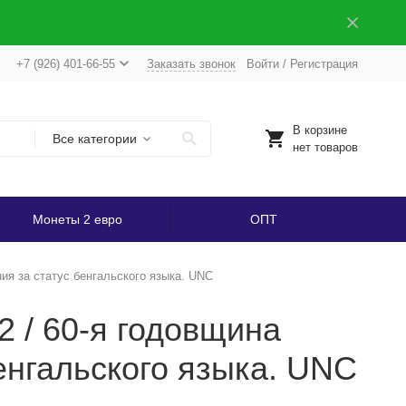
+7 (926) 401-66-55
Заказать звонок
Войти
/
Регистрация
В корзине
Все категории
нет товаров
Монеты 2 евро
ОПТ
ия за статус бенгальского языка. UNC
2 / 60-я годовщина
енгальского языка. UNC