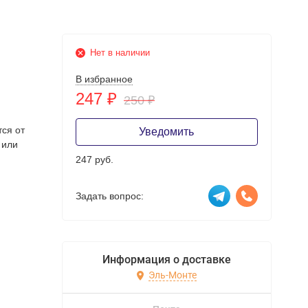
Нет в наличии
В избранное
247
₽
250
₽
тся от
Уведомить
 или
247 руб.
Задать вопрос:
Информация о доставке
Эль-Монте