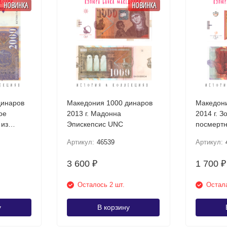
НОВИНКА
НОВИНКА
динаров
Македония 1000 динаров
Македони
ое
2013 г. Мадонна
2014 г. З
 из
Эпискепсис UNC
посмертн
Требени
Артикул:
46539
Артикул:
3 600
1 700
₽
₽
Осталось 2 шт.
Остала
у
В корзину