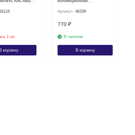
мечеть Аль-Акша в
коллекционная
Иерусалиме UNC
полимерная купюра
16124
Артикул:
46339
770
₽
сь 1 шт.
В наличии
В корзину
В корзину