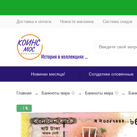
Доставка и оплата
Новости магазина
Система скидок
Новинки месяца!
Солдатики оловянные
Главная
Банкноты мира
Банкноты мира
Бан
- 1 %