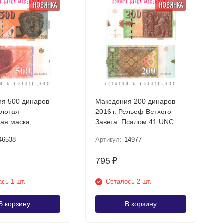
НОВИНКА
НОВИНКА
я 500 динаров
Македония 200 динаров
олотая
2016 г. Рельеф Ветхого
ая маска,
Завета. Псалом 41 UNC
шта UNC
46538
Артикул:
14977
795
₽
сь 1 шт.
Осталось 2 шт.
В корзину
В корзину