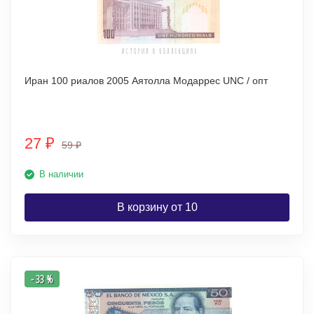
Иран 100 риалов 2005 Аятолла Модаррес UNC / опт
27
₽
59
₽
В наличии
В корзину от 10
- 33 %