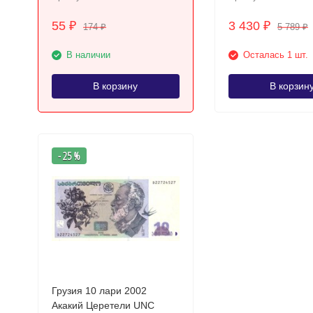
55
3 430
₽
₽
174
5 789
₽
₽
В наличии
Осталась 1 шт.
В корзину
В корзин
- 25 %
Грузия 10 лари 2002
Акакий Церетели UNC