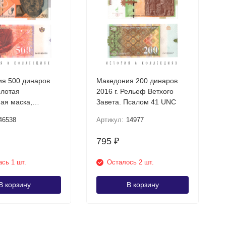
я 500 динаров
Македония 200 динаров
олотая
2016 г. Рельеф Ветхого
ая маска,
Завета. Псалом 41 UNC
шта UNC
46538
Артикул:
14977
795
₽
сь 1 шт.
Осталось 2 шт.
В корзину
В корзину