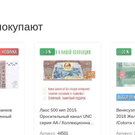
покупают
НОВИНКА
- 6 %
- -20 %
ХИТ
ВЫБОР ПО
ранков
Лаос 500 кип 2015
Венесуэл
инный
Оросительный канал UNC
2018 Желтолобый амазон
серия АА / Коллекционная
/Cotorra 
купюра
UNC
Артикул:
44501
Артикул: