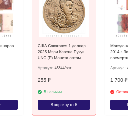
динаров
США Сакагавея 1 доллар
Македони
2025 Мэри Кавена Пукуи
2014 г. З
UNC (P) Монета оптом
посмертн
Требени
Артикул:
45844/опт
Артикул:
255
1 700
₽
₽
В наличии
Остала
у
В корзину от 5