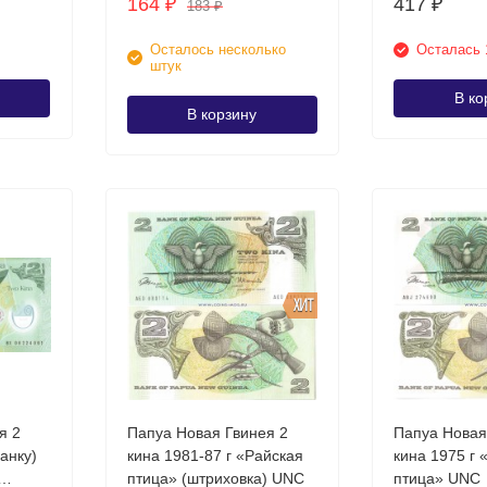
164
417
₽
₽
183
₽
Осталось несколько
Осталась 
штук
В ко
В корзину
ХИТ
я 2
Папуа Новая Гвинея 2
Папуа Новая
кина 1981-87 г «Райская
кина 1975 г 
птица» (штриховка) UNC
птица» UNC