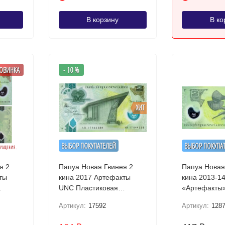
В корзину
В ко
ОВИНКА
- 10 %
ХИТ
ВЫБОР ПОКУПАТЕЛЕЙ
ВЫБОР ПОКУПА
я 2
Папуа Новая Гвинея 2
Папуа Новая
ты
кина 2017 Артефакты
кина 2013-14
UNC Пластиковая
«Артефакты
пюра
коллекционная купюра
Артикул:
17592
Артикул:
128