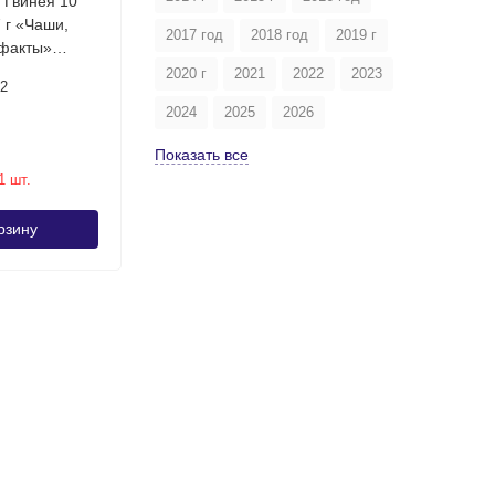
 Гвинея 10
 г «Чаши,
2017 год
2018 год
2019 г
ефакты»
 UNC
2020 г
2021
2022
2023
12
2024
2025
2026
Показать все
1 шт.
рзину