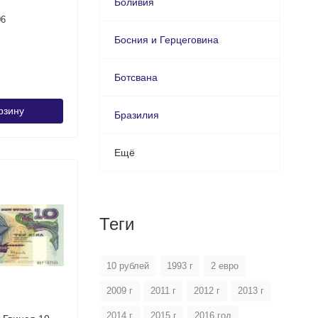
Боливия
06
Босния и Герцеговина
Ботсвана
рзину
Бразилия
Ещё
Теги
10 рублей
1993 г
2 евро
2009 г
2011 г
2012 г
2013 г
2014 г
2015 г
2016 год