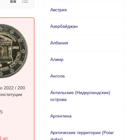
Австрия
Азербайджан
Албания
Алжир
Ангола
о 2022 / 200
Антильские (Нидерландские)
онституции
острова
25
Аргентина
Арктические территории (Polar
1 шт.
dollar)