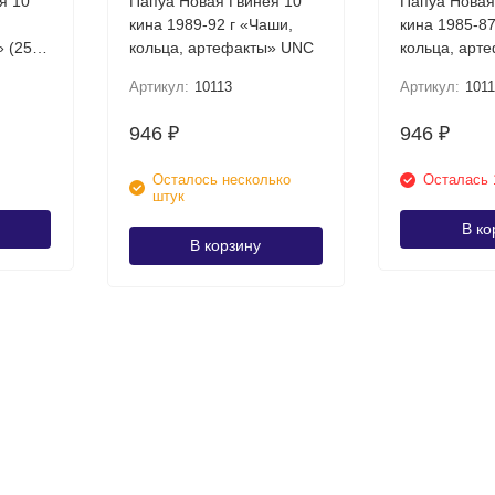
я 10
Папуа Новая Гвинея 10
Папуа Новая
кина 1989-92 г «Чаши,
кина 1985-87
25
кольца, артефакты» UNC
кольца, арт
C
(Штриховка)
Артикул:
10113
Артикул:
101
946
946
₽
₽
Осталось несколько
Осталась 
штук
В ко
В корзину