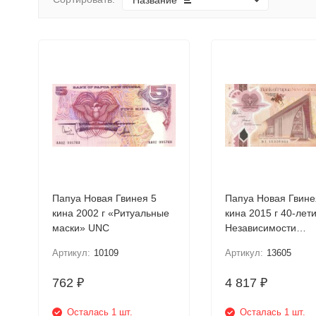
Название
Папуа Новая Гвинея 5
Папуа Новая Гвине
кина 2002 г «Ритуальные
кина 2015 г 40-летие
маски» UNC
Независимости
Пластиковая UNC
Артикул:
10109
Артикул:
13605
Юбилейная R!!
762
4 817
₽
₽
Осталась 1 шт.
Осталась 1 шт.