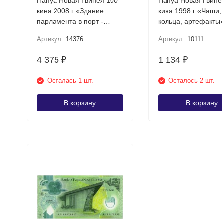
Папуа Новая Гвинея 100
Папуа Новая Гвине
кина 2008 г «Здание
кина 1998 г «Чаши,
парламента в порт -
кольца, артефакты» (
Морсби» (35 лет банку
лет банку ПНГ) UN
Артикул:
14376
Артикул:
10111
Папуа Новая Гвинея)
Пластиковая вставка. UNC
4 375
1 134
₽
₽
Осталась 1 шт.
Осталось 2 шт.
В корзину
В корзину