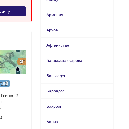
рзину
Армения
Аруба
Афганистан
Багамские острова
ХИТ
Бангладеш
ТЕЛЕЙ
Барбадос
 Гвинея 2
 г
Бахрейн
»
Пластиковая UNC
74
Белиз