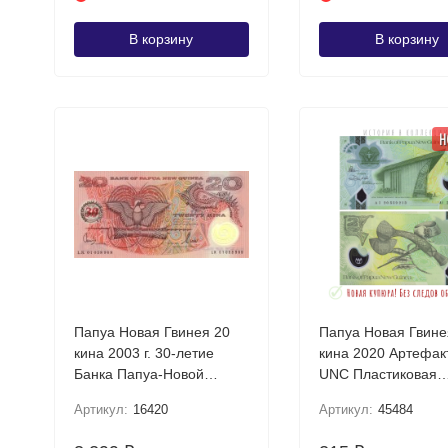
В корзину
В корзину
Н
Папуа Новая Гвинея 20
Папуа Новая Гвине
кина 2003 г. 30-летие
кина 2020 Артефак
Банка Папуа-Новой
UNC Пластиковая
Гвинеи (1973-2003)
коллекционная ку
Артикул:
16420
Артикул:
45484
Пластиковая. UNC