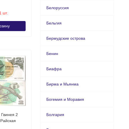
Белоруссия
1 шт.
Бельгия
рзину
Бермудские острова
Бенин
Биафра
Бирма и Мьянма
Богемия и Моравия
 Гвинея 2
Болгария
«Райская