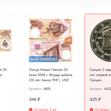
ХИТ
ВЫБОР ПОКУПАТЕЛЕЙ
я 20
Папуа Новая Гвинея 20
Греция 2 евр
кина 2008 г. Морда кабана
лет первой к
(35 лет банку ПНГ). UNC
Греции
Артикул:
8605
Артикул:
442
346
425
₽
₽
Осталось 2 шт.
Осталась 