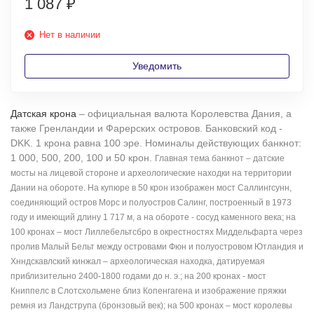
1 087
₽
Нет в наличии
Уведомить
Датская крона
– официальная валюта Королевства Дания, а
также Гренландии и Фарерских островов. Банковский код -
DKK. 1 крона равна 100 эре. Номиналы действующих банкнот:
1 000, 500, 200, 100 и 50 крон.
Главная тема банкнот – датские
мосты на лицевой стороне и археологические находки на территории
Дании на обороте. На купюре в 50 крон изображен мост Саллингсунн,
соединяющий остров Морс и полуостров Салинг, построенный в 1973
году и имеющий длину 1 717 м, а на обороте - сосуд каменного века; на
100 кронах – мост Лиллебельтсбро в окрестностях Миддельфарта через
пролив Малый Бельт между островами Фюн и полуостровом Ютландия и
Хнндскавлский кинжал – археологическая находка, датируемая
приблизительно 2400-1800 годами до н. э.; на 200 кронах - мост
Книппелс в Слотсхольмене близ Копенгагена и изображение пряжки
ремня из Ландструпа (бронзовый век); на 500 кронах – мост королевы