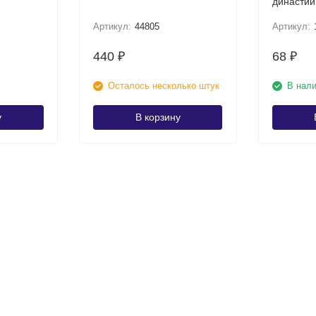
династии
Артикул:
44805
Артикул:
440
68
₽
₽
Осталось несколько штук
В нал
у
В корзину