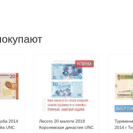
покупают
НОВИНКА
ХИТ
ВЫБОР ПО
доба 2014
Лесото 20 малоти 2019
Туркмени
Королевская династия UNC
2014 г То