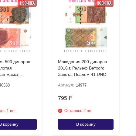
НОВИНКА
НОВИНКА
я 500 динаров
Македония 200 динаров
олотая
2016 г. Рельеф Ветхого
ая маска,
Завета. Псалом 41 UNC
шта UNC
46538
Артикул:
14977
795
₽
сь 1 шт.
Осталось 2 шт.
В корзину
В корзину