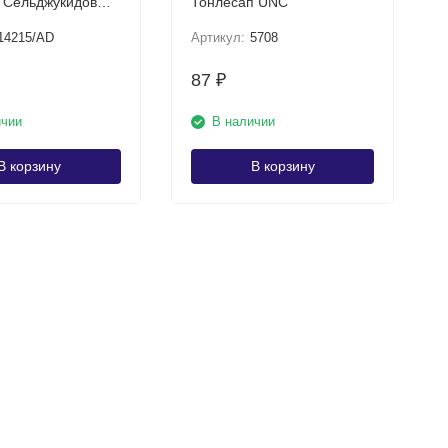
 Сельджукидов
Тонлесап UNC
серия: AD UNC
14215/AD
Артикул:
5708
87
₽
ичии
В наличии
В корзину
В корзину