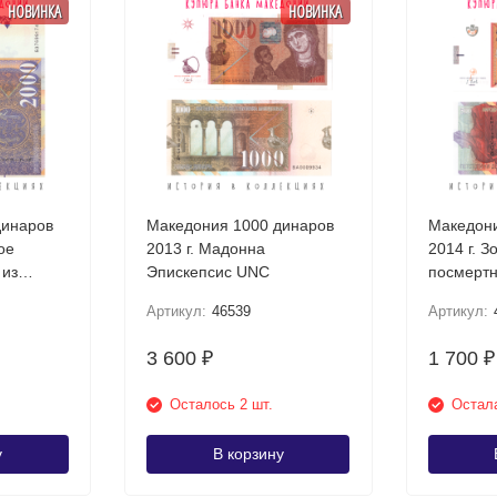
НОВИНКА
НОВИНКА
динаров
Македония 1000 динаров
Македони
ое
2013 г. Мадонна
2014 г. З
 из
Эпискепсис UNC
посмертн
Требени
Артикул:
46539
Артикул:
3 600
1 700
₽
₽
Осталось 2 шт.
Остала
у
В корзину