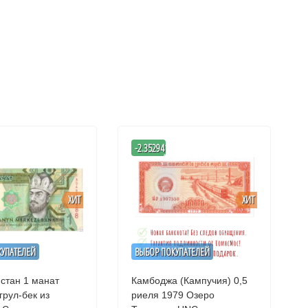
-
-2.3529411764706
%
ХИТ
ХИТ
КУПАТЕЛЕЙ
ВЫБОР ПОКУПАТЕЛЕЙ
стан 1 манат
Камбоджа (Кампучия) 0,5
грул-бек из
риеля 1979 Озеро