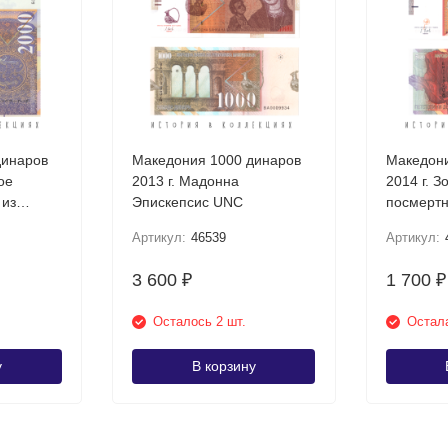
динаров
Македония 1000 динаров
Македони
ое
2013 г. Мадонна
2014 г. З
 из
Эпискепсис UNC
посмертн
Требени
Артикул:
46539
Артикул:
3 600
1 700
₽
₽
Осталось 2 шт.
Остала
у
В корзину