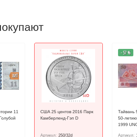
покупают
- 57 %
ХИТ
итории 11
США 25 центов 2016 Парк
Тайвань 
/Голубой
Камберленд-Гэп D
50-летию
1999 UNC Юбилейная.
Пластико
Артикул:
250/32d
Артикул: