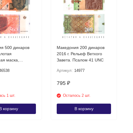
я 500 динаров
Македония 200 динаров
олотая
2016 г. Рельеф Ветхого
ая маска,
Завета. Псалом 41 UNC
шта UNC
46538
Артикул:
14977
795
₽
сь 1 шт.
Осталось 2 шт.
В корзину
В корзину