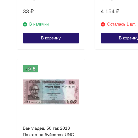
33
4 154
₽
₽
В наличии
Осталась 1 шт.
В корзину
В корзин
- 37 %
Бангладеш 50 так 2013
Пахота на буйволах UNC