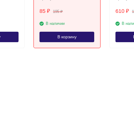
85
610
₽
₽
195
1
₽
В наличии
В нал
у
В корзину