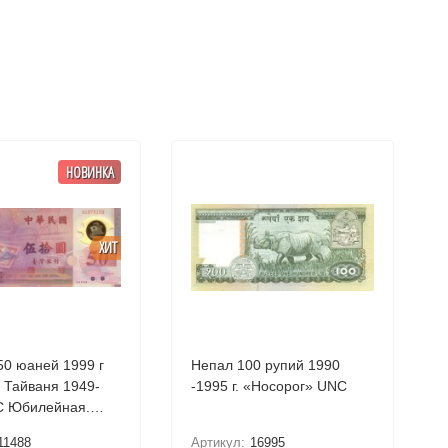
НОВИНКА
ХИТ
50 юаней 1999 г
Непал 100 рупий 1990
 Тайваня 1949-
-1995 г. «Носорог» UNC
вая
11488
Артикул:
16995