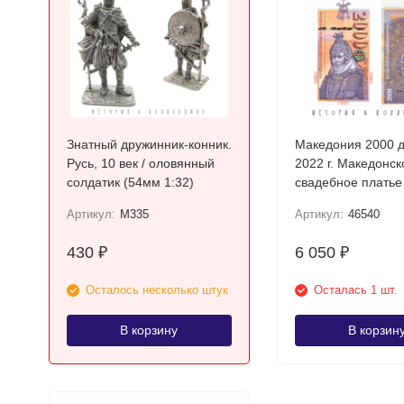
Знатный дружинник-конник.
Македония 2000 
Русь, 10 век / оловянный
2022 г. Македонск
солдатик (54мм 1:32)
свадебное платье
Прилепа UNC
Артикул:
M335
Артикул:
46540
430
6 050
₽
₽
Осталось несколько штук
Осталась 1 шт.
В корзину
В корзин