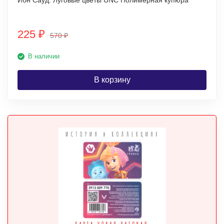
Ибн Сауд. Луговые цветы UNC Полимерная купюра
225
₽
570
₽
В наличии
В корзину