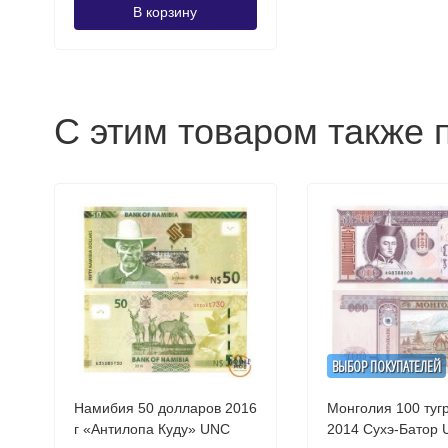
В корзину
С этим товаром также 
ВЫБОР ПОКУПАТЕЛЕЙ
Намибия 50 долларов 2016
Монголия 100 туг
г «Антилопа Куду» UNC
2014 Сухэ-Бато