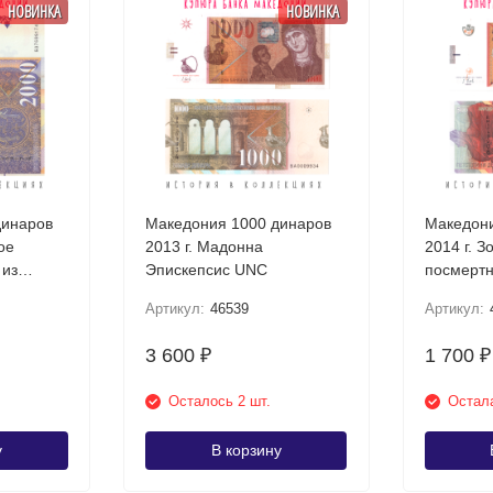
НОВИНКА
НОВИНКА
динаров
Македония 1000 динаров
Македони
ое
2013 г. Мадонна
2014 г. З
 из
Эпискепсис UNC
посмертн
Требени
Артикул:
46539
Артикул:
3 600
1 700
₽
₽
Осталось 2 шт.
Остала
у
В корзину