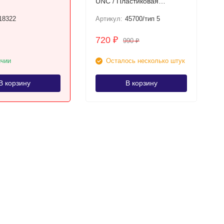
UNC / Пластиковая
банкнота Тип подписи: 5
18322
Артикул:
45700/тип 5
720
₽
990
₽
ичии
Осталось несколько штук
В корзину
В корзину