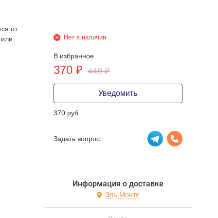
тся от
Нет в наличии
 или
В избранное
370
₽
448
₽
Уведомить
370 руб.
Задать вопрос:
Информация о доставке
Эль-Монте