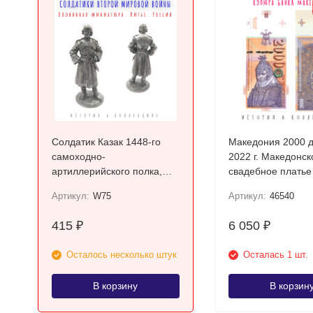
Солдатик Казак 1448-го
Македония 2000 
самоходно-
2022 г. Македонск
артиллерийского полка,
свадебное платье
1944-45 гг. СССР
Прилепа UNC
Артикул:
W75
Артикул:
46540
415
6 050
₽
₽
Осталось несколько штук
Осталась 1 шт.
В корзину
В корзин