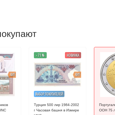
покупают
- 71 %
НОВИНКА
ХИТ
ХИТ
ВЫБОР ПОКУПАТЕЛЕЙ
риков
Турция 500 лир 1984-2002
Португал
р UNC
г Часовая башня в Измире
ООН 75 