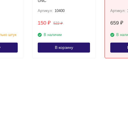
UNC
Артикул:
10400
Артикул:
150
659
₽
₽
522
₽
лько штук
В наличии
В нал
у
В корзину