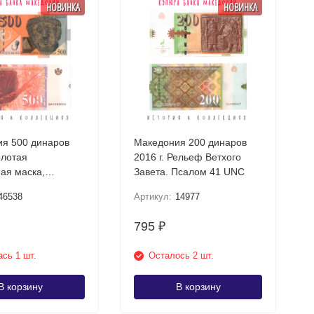
НОВИНКА
НОВИНКА
я 500 динаров
Македония 200 динаров
олотая
2016 г. Рельеф Ветхого
ая маска,
Завета. Псалом 41 UNC
шта UNC
46538
Артикул:
14977
795
₽
сь 1 шт.
Осталось 2 шт.
В корзину
В корзину