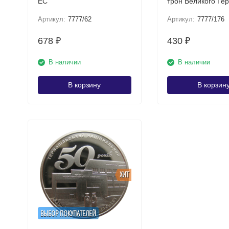
ЕС
трон Великого Ге
Жана
Артикул:
7777/62
Артикул:
7777/176
678
430
₽
₽
В наличии
В наличии
В корзину
В корзин
ХИТ
ВЫБОР ПОКУПАТЕЛЕЙ