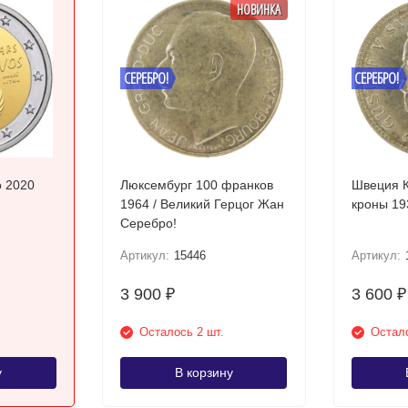
НОВИНКА
СЕРЕБРО!
СЕРЕБРО!
о 2020
Люксембург 100 франков
Швеция К
1964 / Великий Герцог Жан
Серебро!
Артикул:
15446
Артикул:
3 900
3 600
₽
₽
Осталось 2 шт.
Остало
у
В корзину