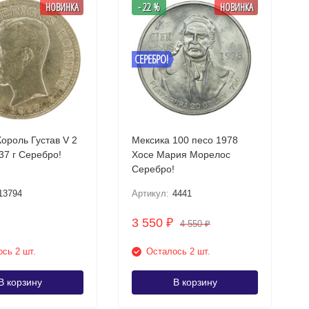
НОВИНКА
- 22 %
НОВИНКА
СЕРЕБРО!
ороль Густав V 2
Мексика 100 песо 1978
кроны 1937 г Серебро!
Хосе Мария Морелос
Серебро!
13794
Артикул:
4441
3 550
₽
4 550
₽
сь 2 шт.
Осталось 2 шт.
В корзину
В корзину