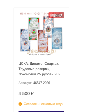
НОВИНКА
ЦСКА, Динамо, Спартак,
Трудовые резервы,
Локомотив 25 рублей 2026
UNC (Российский спорт)
Артикул:
46547-2026
Набор цветных монет в
блистере
4 500
₽
Осталось несколько штук