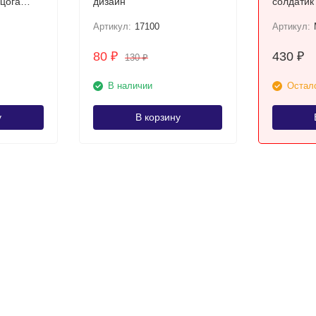
рцога
дизайн
солдатик
Артикул:
17100
Артикул:
80
430
₽
₽
130
₽
В наличии
Остало
у
В корзину