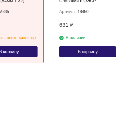
 (54мм 1:32)
Словакии в ОЭСР
M335
Артикул:
18450
631
₽
сь несколько штук
В наличии
В корзину
В корзину