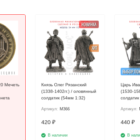
НОВИНКА
ХИТ
ВЫБОР ПО
20 Мечеть
Князь Олег Рязанский
Царь Ива
(1338-1402гг.) / оловянный
(1530-158
онета
солдатик (54мм 1:32)
солдатик
Артикул:
M366
Артикул:
420
440
₽
₽
В наличии
В нал