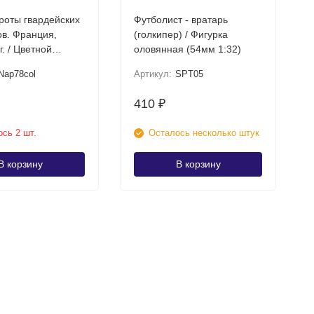
роты гвардейских
Футболист - вратарь
в. Франция,
(голкипер) / Фигурка
г. / Цветной
оловянная (54мм 1:32)
й солдатик ВИМ
Nap78col
Артикул:
SPT05
410
₽
сь 2 шт.
Осталось несколько штук
В корзину
В корзину