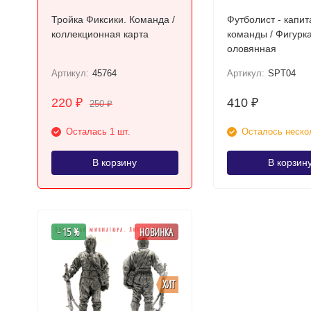
Тройка Фиксики. Команда /
Футболист - капит
коллекционная карта
команды / Фигурк
оловянная
Артикул:
45764
Артикул:
SPT04
220
410
₽
₽
250
₽
Осталась 1 шт.
Осталось неско
В корзину
В корзин
- 15 %
НОВИНКА
ХИТ