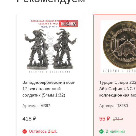
НОВИНКА
Западноевропейский воин
Турция 1 лира 20
17 век / оловянный
Айя-София UNC /
солдатик (54мм 1:32)
коллекционная м
Артикул:
M367
Артикул:
18260
415
55
₽
₽
174
₽
Осталось 2 шт.
В наличии