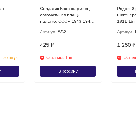
ан
Солдатик Красноармеец-
Рядовой 
а
автоматчик в плащ-
инженеро
палатке. СССР, 1943-1945
1811-15 г
гг.
оловянны
Артикул:
W62
Артикул:
425
1 250
₽
₽
лько штук
Осталась 1 шт.
Остало
у
В корзину