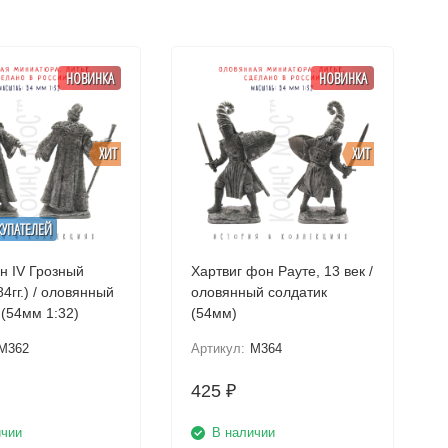
НОВИНКА
НОВИНКА
ХИТ
ХИТ
КУПАТЕЛЕЙ
н IV Грозный
Хартвиг фон Рауте, 13 век /
4гг.) / оловянный
оловянный солдатик
 (54мм 1:32)
(54мм)
M362
Артикул:
M364
425
₽
ичии
В наличии