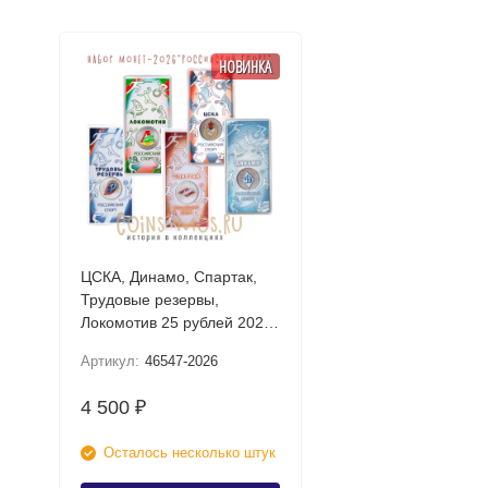
НОВИНКА
ЦСКА, Динамо, Спартак,
Трудовые резервы,
Локомотив 25 рублей 2026
UNC (Российский спорт)
Артикул:
46547-2026
Набор цветных монет в
блистере
4 500
₽
Осталось несколько штук