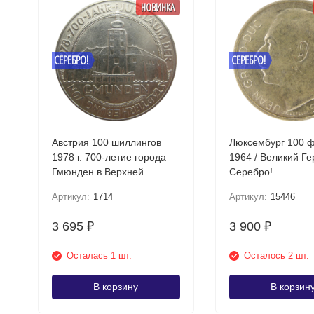
НОВИНКА
СЕРЕБРО!
СЕРЕБРО!
Австрия 100 шиллингов
Люксембург 100 
1978 г. 700-летие города
1964 / Великий Г
Гмюнден в Верхней
Серебро!
Австрии Серебро!
Артикул:
1714
Артикул:
15446
3 695
3 900
₽
₽
Осталась 1 шт.
Осталось 2 шт.
В корзину
В корзин