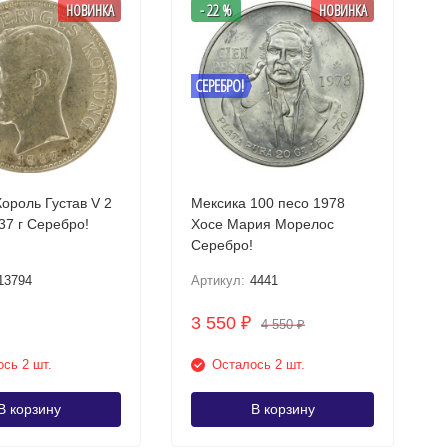
НОВИНКА
- 22 %
НОВИНКА
СЕРЕБРО!
ороль Густав V 2
Мексика 100 песо 1978
кроны 1937 г Серебро!
Хосе Мария Морелос
Серебро!
13794
Артикул:
4441
3 550
₽
4 550
₽
сь 2 шт.
Осталось 2 шт.
В корзину
В корзину