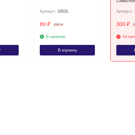
Севастополе UNC
АА
Артикул:
10531
Артикул:
80
300
₽
₽
150
₽
В наличии
Остало
у
В корзину