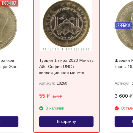
НОВИНКА
СЕРЕБРО!
франков
Турция 1 лира 2020 Мечеть
Швеция К
ерцог Жан
Айя-София UNC /
коллекционная монета
Артикул:
18260
Артикул:
55
3 600
₽
₽
174
₽
В наличии
Остало
у
В корзину